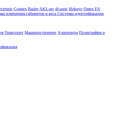
ectronic
Cognex
Basler
AKL-tec
di-soric
Hokuyo
Optex FA
мы измерения габаритов и веса
Системы идентификации
ия
Транспорт
Машиностроение
Аэропорты
Полиграфия и
ификация