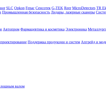
sor
SLC
Opkon
Fenac
Сенсотек
G-TEK
Reer
MicroDetectors
TR El
и
Промышленная безопасность
Лидары, лазерные сканеры
Систе
и
Автопром
Фармацевтика и косметика
Электроника
Металлург
 проектирование
Поддержка продукции и систем
Апгрейд и мод
плошным валом