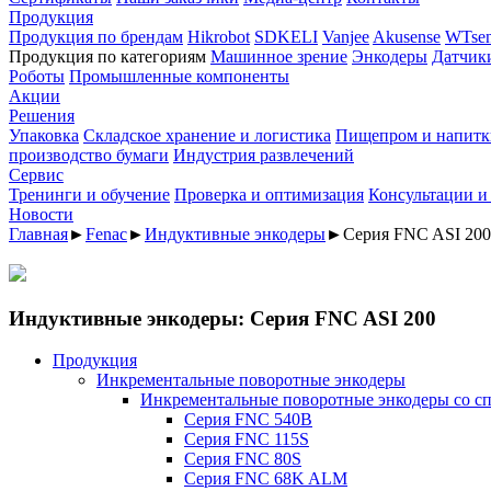
Продукция
Продукция по брендам
Hikrobot
SDKELI
Vanjee
Akusense
WTsen
Продукция по категориям
Машинное зрение
Энкодеры
Датчик
Роботы
Промышленные компоненты
Акции
Решения
Упаковка
Складское хранение и логистика
Пищепром и напитк
производство бумаги
Индустрия развлечений
Сервис
Тренинги и обучение
Проверка и оптимизация
Консультации и
Новости
Главная
►
Fenac
►
Индуктивные энкодеры
►
Серия FNC ASI 200
Индуктивные энкодеры: Серия FNC ASI 200
Продукция
Инкрементальные поворотные энкодеры
Инкрементальные поворотные энкодеры со с
Серия FNC 540B
Серия FNC 115S
Серия FNC 80S
Серия FNC 68K ALM