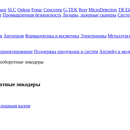
sor
SLC
Opkon
Fenac
Сенсотек
G-TEK
Reer
MicroDetectors
TR El
и
Промышленная безопасность
Лидары, лазерные сканеры
Систе
и
Автопром
Фармацевтика и косметика
Электроника
Металлург
 проектирование
Поддержка продукции и систем
Апгрейд и мод
гооборотные энкодеры
ротные энкодеры
плошным валом