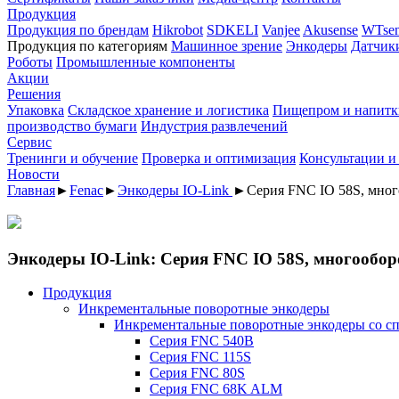
Продукция
Продукция по брендам
Hikrobot
SDKELI
Vanjee
Akusense
WTsen
Продукция по категориям
Машинное зрение
Энкодеры
Датчик
Роботы
Промышленные компоненты
Акции
Решения
Упаковка
Складское хранение и логистика
Пищепром и напитк
производство бумаги
Индустрия развлечений
Сервис
Тренинги и обучение
Проверка и оптимизация
Консультации и
Новости
Главная
►
Fenac
►
Энкодеры IO-Link
►
Серия FNC IO 58S, мно
Энкодеры IO-Link: Серия FNC IO 58S, многообо
Продукция
Инкрементальные поворотные энкодеры
Инкрементальные поворотные энкодеры со с
Серия FNC 540B
Серия FNC 115S
Серия FNC 80S
Серия FNC 68K ALM