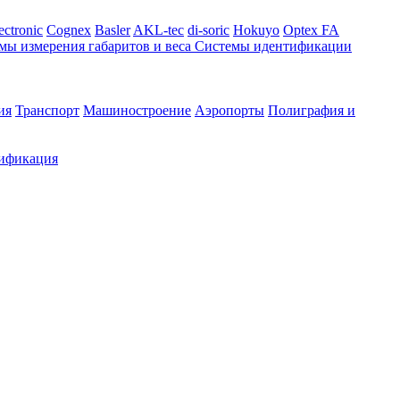
ectronic
Cognex
Basler
AKL-tec
di-soric
Hokuyo
Optex FA
мы измерения габаритов и веса
Системы идентификации
ия
Транспорт
Машиностроение
Аэропорты
Полиграфия и
ификация