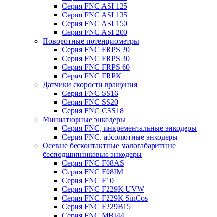
Серия FNC ASI 125
Серия FNC ASI 135
Серия FNC ASI 150
Серия FNC ASI 200
Поворотные потенциометры
Серия FNC FRPS 20
Серия FNC FRPS 30
Серия FNC FRPS 60
Серия FNC FRPK
Датчики скорости вращения
Серия FNC SS16
Серия FNC SS20
Серия FNC CSS18
Миниатюрные энкодеры
Серия FNC, инкрементальные энкодеры
Серия FNC, абсолютные энкодеры
Осевые бесконтактные малогабаритные
бесподшипниковые энкодеры
Серия FNC F08AS
Серия FNC F08IM
Серия FNC F10
Серия FNC F229K UVW
Серия FNC F229K SinCos
Серия FNC F229B15
Серия FNC MBI44