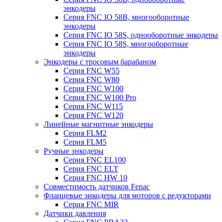
энкодеры
Серия FNC IO 58B, многооборотные
энкодеры
Серия FNC IO 58S, однооборотные энкодеры
Серия FNC IO 58S, многооборотные
энкодеры
Энкодеры с тросовым барабаном
Серия FNC W55
Серия FNC W80
Серия FNC W100
Серия FNC W100 Pro
Серия FNC W115
Серия FNC W120
Линейные магнитные энкодеры
Серия FLM2
Серия FLM5
Ручные энкодеры
Серия FNC EL100
Серия FNC ELT
Серия FNC HW 10
Совместимость датчиков Fenac
Фланцевые энкодеры для моторов с редукторами
Серия FNC MIR
Датчики давления