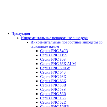
Продукция
Инкрементальные поворотные энкодеры
Инкрементальные поворотные энкодеры со
сплошным валом
Серия FNC 540B
Серия FNC 115S
Серия FNC 80S
Серия FNC 68K ALM
Серия FNC 50HW
Серия FNC 64S
Серия FNC 63D
Серия FNC 63K
Серия FNC 80B
Серия FNC 58S
Серия FNC 58B
Серия FNC 16S
Серия FNC 52D
Серия FNC 50HB