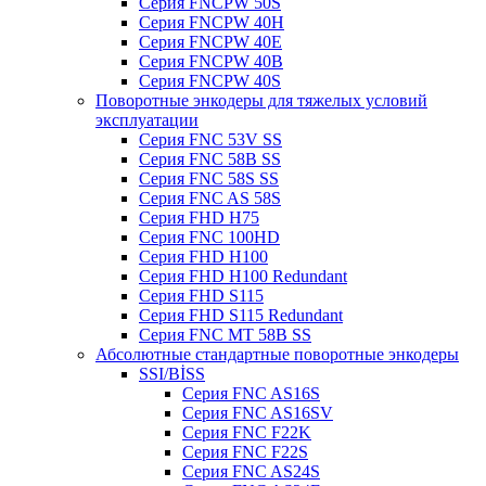
Серия FNCPW 50S
Серия FNCPW 40H
Серия FNCPW 40E
Серия FNCPW 40B
Серия FNCPW 40S
Поворотные энкодеры для тяжелых условий
эксплуатации
Серия FNC 53V SS
Серия FNC 58B SS
Серия FNC 58S SS
Серия FNC AS 58S
Серия FHD H75
Серия FNC 100HD
Серия FHD H100
Серия FHD H100 Redundant
Серия FHD S115
Серия FHD S115 Redundant
Серия FNC MT 58B SS
Абсолютные стандартные поворотные энкодеры
SSI/BİSS
Серия FNC AS16S
Серия FNC AS16SV
Серия FNC F22K
Серия FNC F22S
Серия FNC AS24S