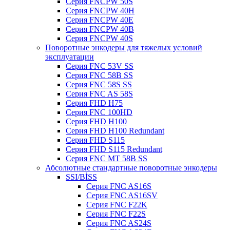
Серия FNCPW 50S
Серия FNCPW 40H
Серия FNCPW 40E
Серия FNCPW 40B
Серия FNCPW 40S
Поворотные энкодеры для тяжелых условий
эксплуатации
Серия FNC 53V SS
Серия FNC 58B SS
Серия FNC 58S SS
Серия FNC AS 58S
Серия FHD H75
Серия FNC 100HD
Серия FHD H100
Серия FHD H100 Redundant
Серия FHD S115
Серия FHD S115 Redundant
Серия FNC MT 58B SS
Абсолютные стандартные поворотные энкодеры
SSI/BİSS
Серия FNC AS16S
Серия FNC AS16SV
Серия FNC F22K
Серия FNC F22S
Серия FNC AS24S