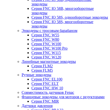
энкодеры
Серия FNC IO 58B, многооборотные
энкодеры
Серия FNC IO 58S, однооборотные энкодеры
Серия FNC IO 58S, многооборотные
энкодеры
Энкодеры с тросовым барабаном
Серия FNC W55
Серия FNC W80
Серия FNC W100
Серия FNC W100 Pro
Серия FNC W115
Серия FNC W120
Линейные магнитные энкодеры
Серия FLM2
Серия FLM5
Ручные энкодеры
Серия FNC EL100
Серия FNC ELT
Серия FNC HW 10
Совместимость датчиков Fenac
Фланцевые энкодеры для моторов с редукторами
Серия FNC MIR
Датчики давления