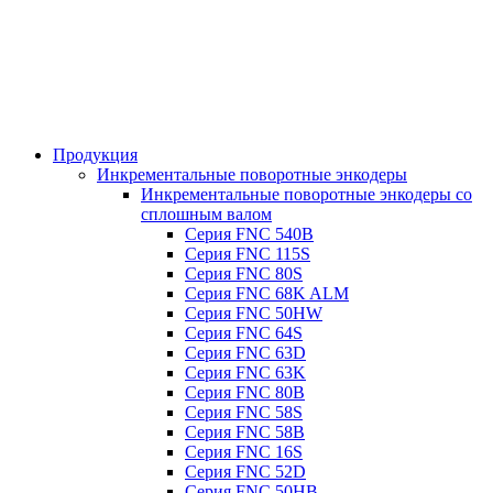
Продукция
Инкрементальные поворотные энкодеры
Инкрементальные поворотные энкодеры со
сплошным валом
Серия FNC 540B
Серия FNC 115S
Серия FNC 80S
Серия FNC 68K ALM
Серия FNC 50HW
Серия FNC 64S
Серия FNC 63D
Серия FNC 63K
Серия FNC 80B
Серия FNC 58S
Серия FNC 58B
Серия FNC 16S
Серия FNC 52D
Серия FNC 50HB