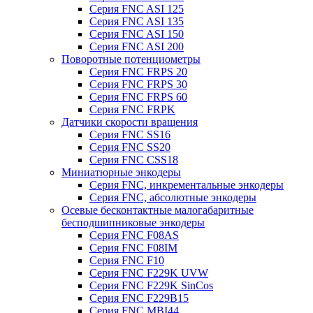
Серия FNC ASI 125
Серия FNC ASI 135
Серия FNC ASI 150
Серия FNC ASI 200
Поворотные потенциометры
Серия FNC FRPS 20
Серия FNC FRPS 30
Серия FNC FRPS 60
Серия FNC FRPK
Датчики скорости вращения
Серия FNC SS16
Серия FNC SS20
Серия FNC CSS18
Миниатюрные энкодеры
Серия FNC, инкрементальные энкодеры
Серия FNC, абсолютные энкодеры
Осевые бесконтактные малогабаритные
бесподшипниковые энкодеры
Серия FNC F08AS
Серия FNC F08IM
Серия FNC F10
Серия FNC F229K UVW
Серия FNC F229K SinCos
Серия FNC F229B15
Серия FNC MBI44