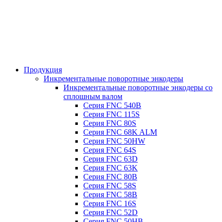
Продукция
Инкрементальные поворотные энкодеры
Инкрементальные поворотные энкодеры со
сплошным валом
Серия FNC 540B
Серия FNC 115S
Серия FNC 80S
Серия FNC 68K ALM
Серия FNC 50HW
Серия FNC 64S
Серия FNC 63D
Серия FNC 63K
Серия FNC 80B
Серия FNC 58S
Серия FNC 58B
Серия FNC 16S
Серия FNC 52D
Серия FNC 50HB