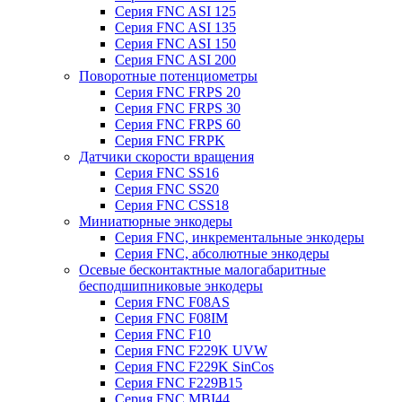
Серия FNC ASI 125
Серия FNC ASI 135
Серия FNC ASI 150
Серия FNC ASI 200
Поворотные потенциометры
Серия FNC FRPS 20
Серия FNC FRPS 30
Серия FNC FRPS 60
Серия FNC FRPK
Датчики скорости вращения
Серия FNC SS16
Серия FNC SS20
Серия FNC CSS18
Миниатюрные энкодеры
Серия FNC, инкрементальные энкодеры
Серия FNC, абсолютные энкодеры
Осевые бесконтактные малогабаритные
бесподшипниковые энкодеры
Серия FNC F08AS
Серия FNC F08IM
Серия FNC F10
Серия FNC F229K UVW
Серия FNC F229K SinCos
Серия FNC F229B15
Серия FNC MBI44