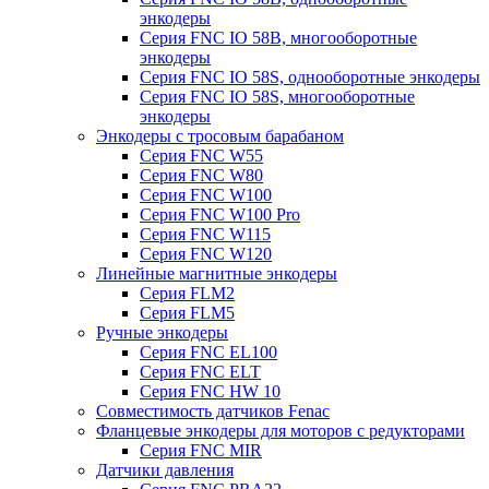
энкодеры
Серия FNC IO 58B, многооборотные
энкодеры
Серия FNC IO 58S, однооборотные энкодеры
Серия FNC IO 58S, многооборотные
энкодеры
Энкодеры с тросовым барабаном
Серия FNC W55
Серия FNC W80
Серия FNC W100
Серия FNC W100 Pro
Серия FNC W115
Серия FNC W120
Линейные магнитные энкодеры
Серия FLM2
Серия FLM5
Ручные энкодеры
Серия FNC EL100
Серия FNC ELT
Серия FNC HW 10
Совместимость датчиков Fenac
Фланцевые энкодеры для моторов с редукторами
Серия FNC MIR
Датчики давления