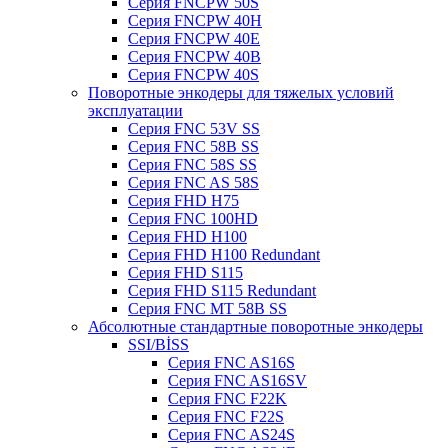
Серия FNCPW 50S
Серия FNCPW 40H
Серия FNCPW 40E
Серия FNCPW 40B
Серия FNCPW 40S
Поворотные энкодеры для тяжелых условий
эксплуатации
Серия FNC 53V SS
Серия FNC 58B SS
Серия FNC 58S SS
Серия FNC AS 58S
Серия FHD H75
Серия FNC 100HD
Серия FHD H100
Серия FHD H100 Redundant
Серия FHD S115
Серия FHD S115 Redundant
Серия FNC MT 58B SS
Абсолютные стандартные поворотные энкодеры
SSI/BİSS
Серия FNC AS16S
Серия FNC AS16SV
Серия FNC F22K
Серия FNC F22S
Серия FNC AS24S