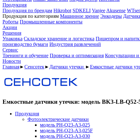
Продукция
Продукция по брендам
Hikrobot
SDKELI
Vanjee
Akusense
WTsen
Продукция по категориям
Машинное зрение
Энкодеры
Датчик
Роботы
Промышленные компоненты
Акции
Решения
Упаковка
Складское хранение и логистика
Пищепром и напитк
производство бумаги
Индустрия развлечений
Сервис
Тренинги и обучение
Проверка и оптимизация
Консультации и
Новости
Главная
►
Сенсотек
►
Датчики утечки
►
Емкостные датчики ут
Емкостные датчики утечки: модель BK3-LB-Q52
Продукция
Фотоэлектрические датчики
модель PH-Q23-A3-025
модель PH-Q23-A3-025F
модель PH-Q23-A3-030