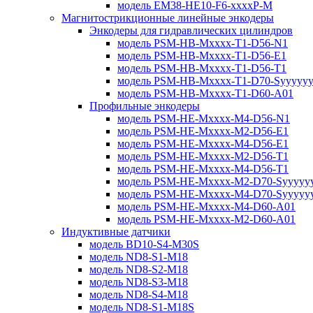
модель EM38-HE10-F6-xxxxP-M
Магнитострикционные линейные энкодеры
Энкодеры для гидравлических цилиндров
модель PSM-HB-Mxxxx-T1-D56-N1
модель PSM-HB-Mxxxx-T1-D56-E1
модель PSM-HB-Mxxxx-T1-D56-T1
модель PSM-HB-Mxxxx-T1-D70-Syyyyy
модель PSM-HB-Mxxxx-T1-D60-A01
Профильные энкодеры
модель PSM-HE-Mxxxx-M4-D56-N1
модель PSM-HE-Mxxxx-M2-D56-E1
модель PSM-HE-Mxxxx-M4-D56-E1
модель PSM-HE-Mxxxx-M2-D56-T1
модель PSM-HE-Mxxxx-M4-D56-T1
модель PSM-HE-Mxxxx-M2-D70-Syyyyy
модель PSM-HE-Mxxxx-M4-D70-Syyyyy
модель PSM-HE-Mxxxx-M4-D60-A01
модель PSM-HE-Mxxxx-M2-D60-A01
Индуктивные датчики
модель BD10-S4-M30S
модель ND8-S1-M18
модель ND8-S2-M18
модель ND8-S3-M18
модель ND8-S4-M18
модель ND8-S1-M18S