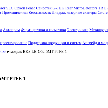
sor
SLC
Opkon
Fenac
Сенсотек
G-TEK
Reer
MicroDetectors
TR El
и
Промышленная безопасность
Лидары, лазерные сканеры
Систе
и
Автопром
Фармацевтика и косметика
Электроника
Металлург
 проектирование
Поддержка продукции и систем
Апгрейд и мод
ечки
►
модель BK3-LB-Q52-5MT-PTFE-1
-5MT-PTFE-1