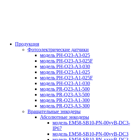
Продукция
Фотоэлектрические датчики
модель PH-Q23-A3-025
модель PH-Q23-A3-025F
модель PH-Q23-A3-030
модель PH-Q23-A1-025
модель PH-Q23-A1-025F
модель PH-Q23-A1-030
модель PR-Q23-A1-500
модель PR-Q23-A3-500
модель PR-Q23-A1-300
модель PR-Q23-A3-300
Вращательные энкодеры
Абсолютные энкодеры
модель EM58-SB10-PN-00yyB-DC3-
IP67
модель EM58-SB10-PN-00yyB-DC3
модель EM58-SB10-PN-xxyyB-DC3