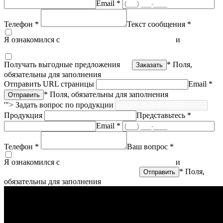
Email *
Телефон *
Текст сообщения *
Я ознакомился с
политикой конфиденциальности
и
согласен
на обработку персональных данных
Получать выгодные предложения
* Поля,
обязательны для заполнения
Отправить URL страницы
Email *
* Поля, обязательны для заполнения
'">
Задать вопрос по продукции
Продукция
Представьтесь *
Email *
Телефон *
Ваш вопрос *
Я ознакомился с
политикой конфиденциальности
и
согласен
на обработку персональных данных
* Поля,
обязательны для заполнения