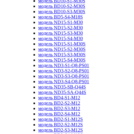
модель BD10-S1-M30S
модель BD10-S2-M30S
модель BD10-S3-M30S
модель BD5-S4-M18S
модель ND15-S1-M30
модель ND15-S2-M30
модель ND15-S3-M30
модель ND15-S4-M30
модель ND15-S1-M30S
модель ND15-S2-M30S
модель ND15-S3-M30S
модель ND15-S4-M30S
модель ND3-S1-Q8-PS01
модель ND3-S2-Q8-PS01
модель ND3-S3-Q8-PS01
модель ND3-S4-Q8-PS01
модель ND35-SB-Q44S
модель ND35-SA-Q44S
модель BD4-S1-M12
модель BD2-S2-M12
модель BD2-S3-M12
модель BD2-S4-M12
модель BD2-S1-M12S
модель BD2-S2-M12S
модель BD2-S3-M12S