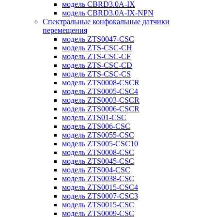
модель CBRD3.0A-IX
модель CBRD3.0A-IX-NPN
Спектральные конфокальные датчики
перемещения
модель ZTS0047-CSC
модель ZTS-CSC-CH
модель ZTS-CSC-CF
модель ZTS-CSC-CD
модель ZTS-CSC-CS
модель ZTS0008-CSCR
модель ZTS0005-CSC4
модель ZTS0003-CSCR
модель ZTS0006-CSCR
модель ZTS01-CSC
модель ZTS006-CSC
модель ZTS0055-CSC
модель ZTS005-CSC10
модель ZTS0008-CSC
модель ZTS0045-CSC
модель ZTS004-CSC
модель ZTS0038-CSC
модель ZTS0015-CSC4
модель ZTS0007-CSC3
модель ZTS0015-CSC
модель ZTS0009-CSC