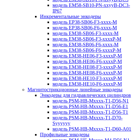
модель EM58-SB10-PN-xxyyB-DC3-
IP67
Инкрементальные энкодеры
модель EP38-SB06-F3-xxxx-M
модель EP38-SB06-F6-xxxx-M
модель EM38-SB06-F3-xxxx-M
модель EM38-SB06-F3-xxxxP-M
модель EM38-SB06-F6-xxxx-M
модель EM38-SB06-F6-xxxxP-M
модель EM38-HE06-F3-xxxxP-M
модель EM38-HE06-F6-xxxxP-M
модель EM38-HE08-F3-xxxxP-M
модель EM38-HE08-F6-xxxxP-M
модель EM38-HE10-F3-xxxxP-M
модель EM38-HE10-F6-xxxxP-M
Магнитострикционные линейные энкодеры
Энкодеры для гидравлических цилиндров
модель PSM-HB-Mxxxx-T1-D56-N1
модель PSM-HB-Mxxxx-T1-D56-E1
модель PSM-HB-Mxxxx-T1-D56-T1
модель PSM-HB-Mxxxx-T1-D70-
Syyyyyy
модель PSM-HB-Mxxxx-T1-D60-A01
Профильные энкодеры