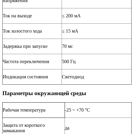
напряжения
Ток на выходе
≤ 200 мА
Ток холостого хода
≤ 15 мА
Задержка при запуске
70 мс
Частота переключения
500 Гц
Индикация состояния
Светодиод
Параметры окружающей среды
Рабочая температура
-25 ~ +70 °C
Защита от короткого
да
замыкания