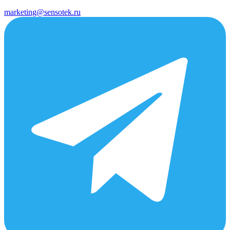
marketing@sensotek.ru