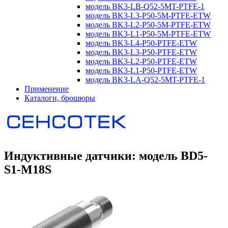
модель BK3-LB-Q52-5MT-PTFE-1
модель BK3-L3-P50-5M-PTFE-ETW
модель BK3-L2-P50-5M-PTFE-ETW
модель BK3-L1-P50-5M-PTFE-ETW
модель BK3-L4-P50-PTFE-ETW
модель BK3-L3-P50-PTFE-ETW
модель BK3-L2-P50-PTFE-ETW
модель BK3-L1-P50-PTFE-ETW
модель BK3-LA-Q52-5MT-PTFE-1
Применение
Каталоги, брошюры
Индуктивные датчики: модель BD5-
S1-M18S