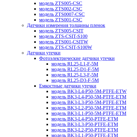
модель ZTS005-CSC
модель ZTS002-CSC
модель ZTS0007-CSC
модель ZTS001-CSC
Датчики измерения толщины пленок
модель ZTS005-CSIT
модель ZTS-CSIT-S100
модель ZTS001-CSITW
модель ZTS-CSIT-S100W
Датчики утечки
Фотоэлектрические датчики утечки
модель RL25-L1-F-5M
модель RL25-D1-F-5M
модель RL25-L3-F-5M
модель RL25-D3-F-5M
Емкостные датчики утечки
модель BK3-L4-P50-5M-PTFE-ETW
модель BK3-L4-P50-5M-PTFE-ETM
модель BK3-L3-P50-5M-PTFE-ETM
модель BK3-L2-P50-5M-PTFE-ETM
модель BK3-L1-P50-5M-PTFE-ETM
модель BK3-L4-P50-PTFE-ETM
модель BK3-L3-P50-PTFE-ETM
модель BK3-L2-P50-PTFE-ETM
модель BK3-L1-P50-PTFE-ETM