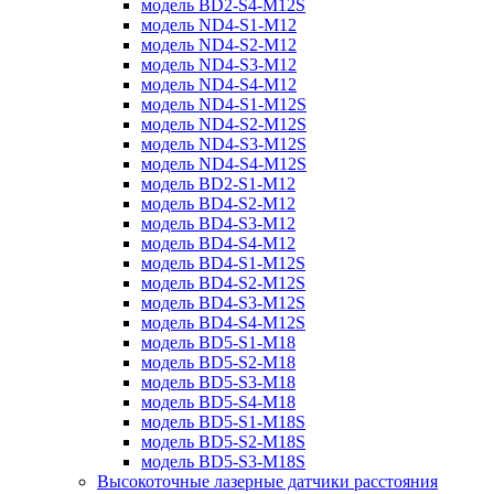
модель BD2-S4-M12S
модель ND4-S1-M12
модель ND4-S2-M12
модель ND4-S3-M12
модель ND4-S4-M12
модель ND4-S1-M12S
модель ND4-S2-M12S
модель ND4-S3-M12S
модель ND4-S4-M12S
модель BD2-S1-M12
модель BD4-S2-M12
модель BD4-S3-M12
модель BD4-S4-M12
модель BD4-S1-M12S
модель BD4-S2-M12S
модель BD4-S3-M12S
модель BD4-S4-M12S
модель BD5-S1-M18
модель BD5-S2-M18
модель BD5-S3-M18
модель BD5-S4-M18
модель BD5-S1-M18S
модель BD5-S2-M18S
модель BD5-S3-M18S
Высокоточные лазерные датчики расстояния