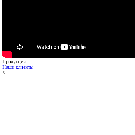
Продукция
Наши клиенты