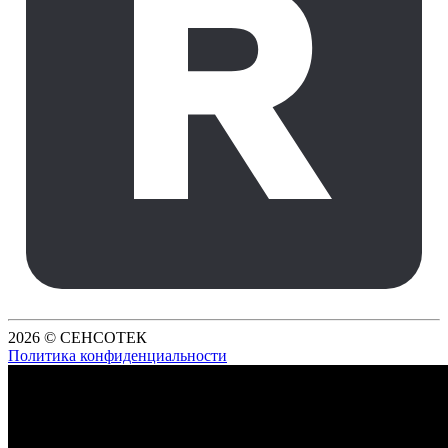
2026 © СЕНСОТЕК
Политика конфиденциальности