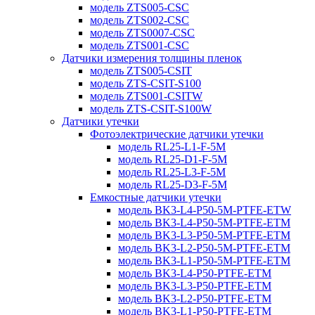
модель ZTS005-CSC
модель ZTS002-CSC
модель ZTS0007-CSC
модель ZTS001-CSC
Датчики измерения толщины пленок
модель ZTS005-CSIT
модель ZTS-CSIT-S100
модель ZTS001-CSITW
модель ZTS-CSIT-S100W
Датчики утечки
Фотоэлектрические датчики утечки
модель RL25-L1-F-5M
модель RL25-D1-F-5M
модель RL25-L3-F-5M
модель RL25-D3-F-5M
Емкостные датчики утечки
модель BK3-L4-P50-5M-PTFE-ETW
модель BK3-L4-P50-5M-PTFE-ETM
модель BK3-L3-P50-5M-PTFE-ETM
модель BK3-L2-P50-5M-PTFE-ETM
модель BK3-L1-P50-5M-PTFE-ETM
модель BK3-L4-P50-PTFE-ETM
модель BK3-L3-P50-PTFE-ETM
модель BK3-L2-P50-PTFE-ETM
модель BK3-L1-P50-PTFE-ETM