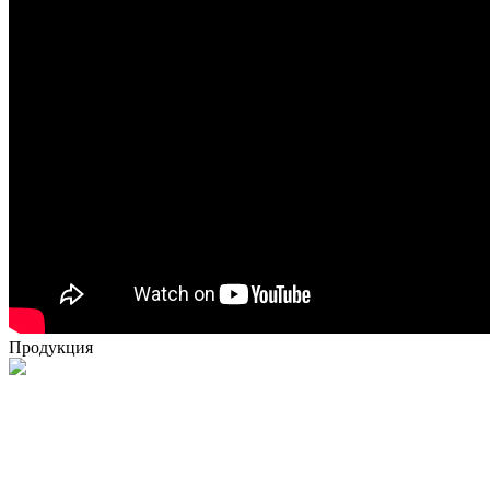
Продукция