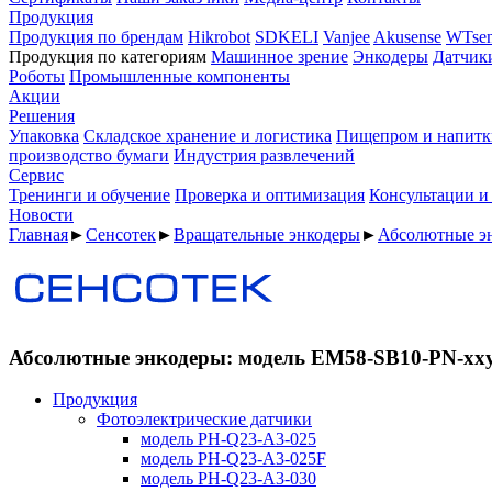
Продукция
Продукция по брендам
Hikrobot
SDKELI
Vanjee
Akusense
WTsen
Продукция по категориям
Машинное зрение
Энкодеры
Датчик
Роботы
Промышленные компоненты
Акции
Решения
Упаковка
Складское хранение и логистика
Пищепром и напитк
производство бумаги
Индустрия развлечений
Сервис
Тренинги и обучение
Проверка и оптимизация
Консультации и
Новости
Главная
►
Сенсотек
►
Вращательные энкодеры
►
Абсолютные э
Абсолютные энкодеры: модель EM58-SB10-PN-xx
Продукция
Фотоэлектрические датчики
модель PH-Q23-A3-025
модель PH-Q23-A3-025F
модель PH-Q23-A3-030