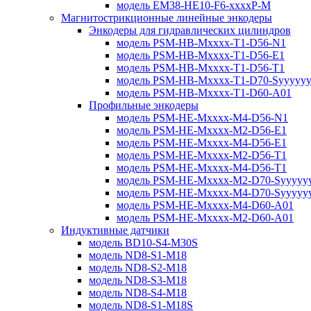
модель EM38-HE10-F6-xxxxP-M
Магнитострикционные линейные энкодеры
Энкодеры для гидравлических цилиндров
модель PSM-HB-Mxxxx-T1-D56-N1
модель PSM-HB-Mxxxx-T1-D56-E1
модель PSM-HB-Mxxxx-T1-D56-T1
модель PSM-HB-Mxxxx-T1-D70-Syyyyy
модель PSM-HB-Mxxxx-T1-D60-A01
Профильные энкодеры
модель PSM-HE-Mxxxx-M4-D56-N1
модель PSM-HE-Mxxxx-M2-D56-E1
модель PSM-HE-Mxxxx-M4-D56-E1
модель PSM-HE-Mxxxx-M2-D56-T1
модель PSM-HE-Mxxxx-M4-D56-T1
модель PSM-HE-Mxxxx-M2-D70-Syyyyy
модель PSM-HE-Mxxxx-M4-D70-Syyyyy
модель PSM-HE-Mxxxx-M4-D60-A01
модель PSM-HE-Mxxxx-M2-D60-A01
Индуктивные датчики
модель BD10-S4-M30S
модель ND8-S1-M18
модель ND8-S2-M18
модель ND8-S3-M18
модель ND8-S4-M18
модель ND8-S1-M18S