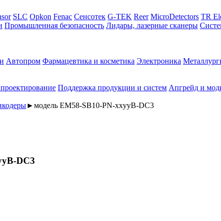
sor
SLC
Opkon
Fenac
Сенсотек
G-TEK
Reer
MicroDetectors
TR El
и
Промышленная безопасность
Лидары, лазерные сканеры
Систе
и
Автопром
Фармацевтика и косметика
Электроника
Металлург
 проектирование
Поддержка продукции и систем
Апгрейд и мод
нкодеры
►
модель EM58-SB10-PN-xxyyB-DC3
yyB-DC3