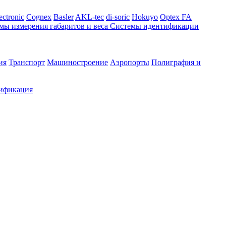
ectronic
Cognex
Basler
AKL-tec
di-soric
Hokuyo
Optex FA
мы измерения габаритов и веса
Системы идентификации
ия
Транспорт
Машиностроение
Аэропорты
Полиграфия и
ификация