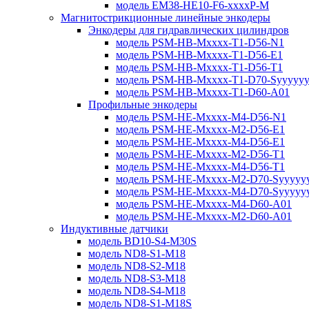
модель EM38-HE10-F6-xxxxP-M
Магнитострикционные линейные энкодеры
Энкодеры для гидравлических цилиндров
модель PSM-HB-Mxxxx-T1-D56-N1
модель PSM-HB-Mxxxx-T1-D56-E1
модель PSM-HB-Mxxxx-T1-D56-T1
модель PSM-HB-Mxxxx-T1-D70-Syyyyy
модель PSM-HB-Mxxxx-T1-D60-A01
Профильные энкодеры
модель PSM-HE-Mxxxx-M4-D56-N1
модель PSM-HE-Mxxxx-M2-D56-E1
модель PSM-HE-Mxxxx-M4-D56-E1
модель PSM-HE-Mxxxx-M2-D56-T1
модель PSM-HE-Mxxxx-M4-D56-T1
модель PSM-HE-Mxxxx-M2-D70-Syyyyy
модель PSM-HE-Mxxxx-M4-D70-Syyyyy
модель PSM-HE-Mxxxx-M4-D60-A01
модель PSM-HE-Mxxxx-M2-D60-A01
Индуктивные датчики
модель BD10-S4-M30S
модель ND8-S1-M18
модель ND8-S2-M18
модель ND8-S3-M18
модель ND8-S4-M18
модель ND8-S1-M18S