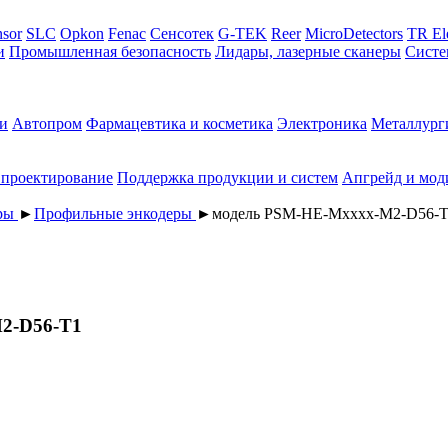
sor
SLC
Opkon
Fenac
Сенсотек
G-TEK
Reer
MicroDetectors
TR El
и
Промышленная безопасность
Лидары, лазерные сканеры
Систе
и
Автопром
Фармацевтика и косметика
Электроника
Металлург
 проектирование
Поддержка продукции и систем
Апгрейд и мод
еры
►
Профильные энкодеры
►
модель PSM-HE-Mxxxx-M2-D56-
2-D56-T1