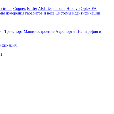
ectronic
Cognex
Basler
AKL-tec
di-soric
Hokuyo
Optex FA
мы измерения габаритов и веса
Системы идентификации
ия
Транспорт
Машиностроение
Аэропорты
Полиграфия и
ификация
T1