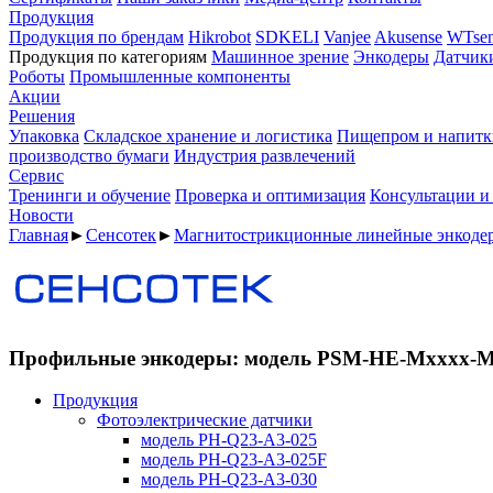
Продукция
Продукция по брендам
Hikrobot
SDKELI
Vanjee
Akusense
WTsen
Продукция по категориям
Машинное зрение
Энкодеры
Датчик
Роботы
Промышленные компоненты
Акции
Решения
Упаковка
Складское хранение и логистика
Пищепром и напитк
производство бумаги
Индустрия развлечений
Сервис
Тренинги и обучение
Проверка и оптимизация
Консультации и
Новости
Главная
►
Сенсотек
►
Магнитострикционные линейные энкод
Профильные энкодеры: модель PSM-HE-Mxxxx-M
Продукция
Фотоэлектрические датчики
модель PH-Q23-A3-025
модель PH-Q23-A3-025F
модель PH-Q23-A3-030