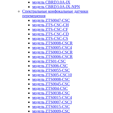
модель CBRD3.0A-IX
модель CBRD3.0A-IX-NPN
Спектральные конфокальные датчики
перемещения
модель ZTS0047-CSC
модель ZTS-CSC-CH
модель ZTS-CSC-CF
модель ZTS-CSC-CD
модель ZTS-CSC-CS
модель ZTS0008-CSCR
модель ZTS0005-CSC4
модель ZTS0003-CSCR
модель ZTS0006-CSCR
модель ZTS01-CSC
модель ZTS006-CSC
модель ZTS0055-CSC
модель ZTS005-CSC10
модель ZTS0008-CSC
модель ZTS0045-CSC
модель ZTS004-CSC
модель ZTS0038-CSC
модель ZTS0015-CSC4
модель ZTS0007-CSC3
модель ZTS0015-CSC
модель ZTS0009-CSC