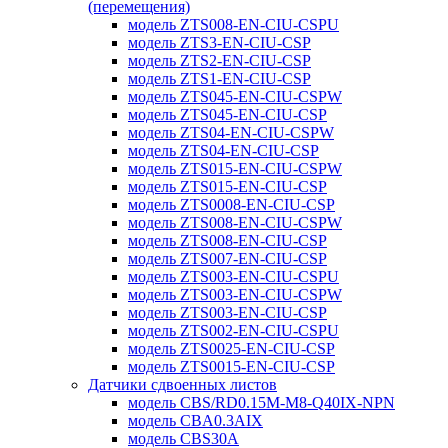
(перемещения)
модель ZTS008-EN-CIU-CSPU
модель ZTS3-EN-CIU-CSP
модель ZTS2-EN-CIU-CSP
модель ZTS1-EN-CIU-CSP
модель ZTS045-EN-CIU-CSPW
модель ZTS045-EN-CIU-CSP
модель ZTS04-EN-CIU-CSPW
модель ZTS04-EN-CIU-CSP
модель ZTS015-EN-CIU-CSPW
модель ZTS015-EN-CIU-CSP
модель ZTS0008-EN-CIU-CSP
модель ZTS008-EN-CIU-CSPW
модель ZTS008-EN-CIU-CSP
модель ZTS007-EN-CIU-CSP
модель ZTS003-EN-CIU-CSPU
модель ZTS003-EN-CIU-CSPW
модель ZTS003-EN-CIU-CSP
модель ZTS002-EN-CIU-CSPU
модель ZTS0025-EN-CIU-CSP
модель ZTS0015-EN-CIU-CSP
Датчики сдвоенных листов
модель CBS/RD0.15M-M8-Q40IX-NPN
модель CBA0.3AIX
модель CBS30A