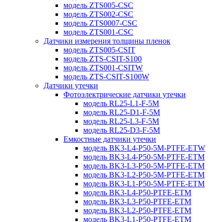
модель ZTS005-CSC
модель ZTS002-CSC
модель ZTS0007-CSC
модель ZTS001-CSC
Датчики измерения толщины пленок
модель ZTS005-CSIT
модель ZTS-CSIT-S100
модель ZTS001-CSITW
модель ZTS-CSIT-S100W
Датчики утечки
Фотоэлектрические датчики утечки
модель RL25-L1-F-5M
модель RL25-D1-F-5M
модель RL25-L3-F-5M
модель RL25-D3-F-5M
Емкостные датчики утечки
модель BK3-L4-P50-5M-PTFE-ETW
модель BK3-L4-P50-5M-PTFE-ETM
модель BK3-L3-P50-5M-PTFE-ETM
модель BK3-L2-P50-5M-PTFE-ETM
модель BK3-L1-P50-5M-PTFE-ETM
модель BK3-L4-P50-PTFE-ETM
модель BK3-L3-P50-PTFE-ETM
модель BK3-L2-P50-PTFE-ETM
модель BK3-L1-P50-PTFE-ETM