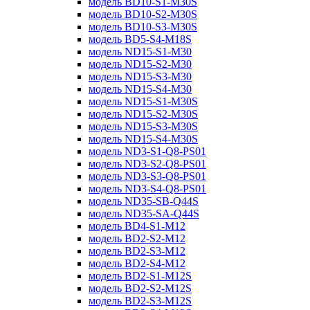
модель BD10-S1-M30S
модель BD10-S2-M30S
модель BD10-S3-M30S
модель BD5-S4-M18S
модель ND15-S1-M30
модель ND15-S2-M30
модель ND15-S3-M30
модель ND15-S4-M30
модель ND15-S1-M30S
модель ND15-S2-M30S
модель ND15-S3-M30S
модель ND15-S4-M30S
модель ND3-S1-Q8-PS01
модель ND3-S2-Q8-PS01
модель ND3-S3-Q8-PS01
модель ND3-S4-Q8-PS01
модель ND35-SB-Q44S
модель ND35-SA-Q44S
модель BD4-S1-M12
модель BD2-S2-M12
модель BD2-S3-M12
модель BD2-S4-M12
модель BD2-S1-M12S
модель BD2-S2-M12S
модель BD2-S3-M12S