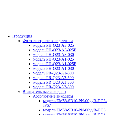
Продукция
Фотоэлектрические датчики
модель PH-Q23-A3-025
модель PH-Q23-A3-025F
модель PH-Q23-A3-030
модель PH-Q23-A1-025
модель PH-Q23-A1-025F
модель PH-Q23-A1-030
модель PR-Q23-A1-500
модель PR-Q23-A3-500
модель PR-Q23-A1-300
модель PR-Q23-A3-300
Вращательные энкодеры
Абсолютные энкодеры
модель EM58-SB10-PN-00yyB-DC3-
IP67
модель EM58-SB10-PN-00yyB-DC3
модель EM58-SB10-PN-xxyyB-DC3