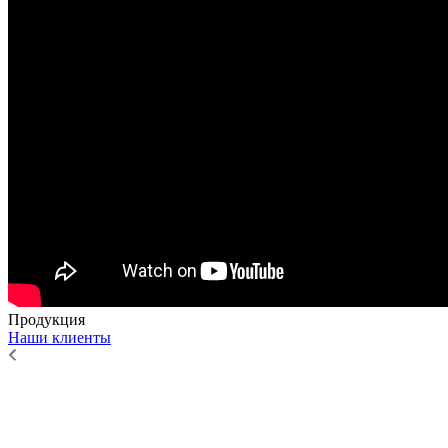
Продукция
Наши клиенты