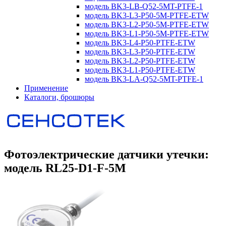
модель BK3-LB-Q52-5MT-PTFE-1
модель BK3-L3-P50-5M-PTFE-ETW
модель BK3-L2-P50-5M-PTFE-ETW
модель BK3-L1-P50-5M-PTFE-ETW
модель BK3-L4-P50-PTFE-ETW
модель BK3-L3-P50-PTFE-ETW
модель BK3-L2-P50-PTFE-ETW
модель BK3-L1-P50-PTFE-ETW
модель BK3-LA-Q52-5MT-PTFE-1
Применение
Каталоги, брошюры
Фотоэлектрические датчики утечки:
модель RL25-D1-F-5M