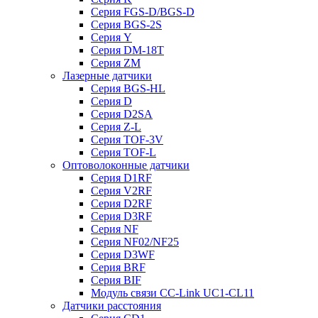
Серия FGS-D/BGS-D
Серия BGS-2S
Серия Y
Серия DM-18T
Серия ZM
Лазерные датчики
Серия BGS-HL
Серия D
Серия D2SA
Серия Z-L
Серия TOF-3V
Серия TOF-L
Оптоволоконные датчики
Серия D1RF
Серия V2RF
Серия D2RF
Серия D3RF
Серия NF
Серия NF02/NF25
Серия D3WF
Серия BRF
Серия BIF
Модуль связи CC-Link UC1-CL11
Датчики расстояния