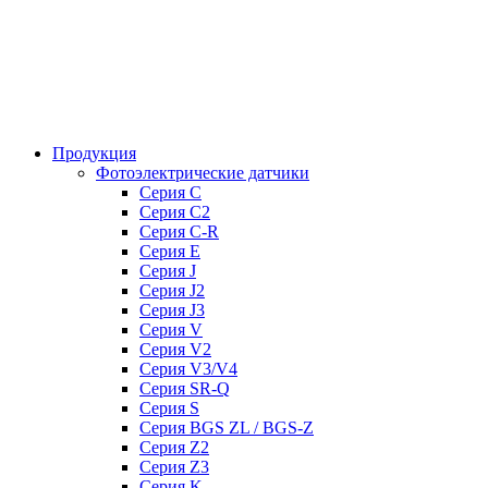
Продукция
Фотоэлектрические датчики
Серия C
Серия C2
Серия C-R
Серия E
Серия J
Серия J2
Серия J3
Серия V
Серия V2
Серия V3/V4
Серия SR-Q
Серия S
Серия BGS ZL / BGS-Z
Серия Z2
Серия Z3
Серия K