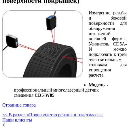
поверхности покрышек)
Измерение резьбы
и боковой
поверхности для
обнаружения
искажений
внешней формы.
Усилитель CD5A-
N можно
подключать к трем
чувствительным
головкам для
упрощения
расчета.
Модель
-
п
рофессиональный многолазерный датчик
смещения
CD5-W85
Страница товара
<< В раздел «Производство резины и пластмассы»
Наши клиенты