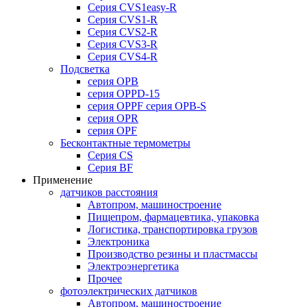
Серия CVS1easy-R
Серия CVS1-R
Серия CVS2-R
Серия CVS3-R
Серия CVS4-R
Подсветка
серия OPB
серия OPPD-15
серия OPPF серия OPB-S
серия OPR
серия OPF
Бесконтактные термометры
Серия CS
Серия BF
Применение
датчиков расстояния
Автопром, машиностроение
Пищепром, фармацевтика, упаковка
Логистика, транспортировка грузов
Электроника
Производство резины и пластмассы
Электроэнергетика
Прочее
фотоэлектрических датчиков
Автопром, машиностроение