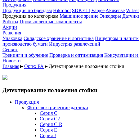
Продукция
Продукция по брендам
Hikrobot
SDKELI
Vanjee
Akusense
WTsen
Продукция по категориям
Машинное зрение
Энкодеры
Датчик
Роботы
Промышленные компоненты
Акции
Решения
Упаковка
Складское хранение и логистика
Пищепром и напитк
производство бумаги
Индустрия развлечений
Сервис
Тренинги и обучение
Проверка и оптимизация
Консультации и
Новости
Главная
►
Optex FA
►
Детектирование положения стойки
Детектирование положения стойки
Продукция
Фотоэлектрические датчики
Серия C
Серия C2
Серия C-R
Серия E
Серия J