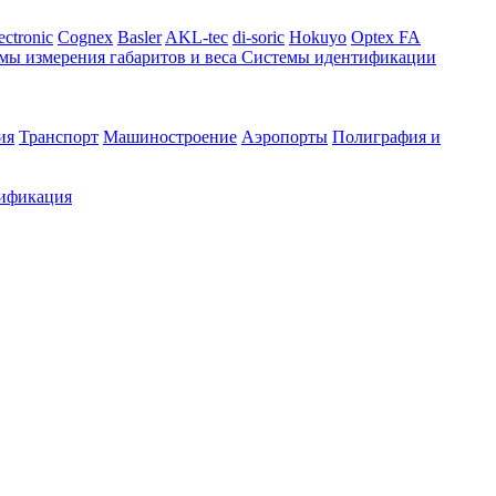
ectronic
Cognex
Basler
AKL-tec
di-soric
Hokuyo
Optex FA
мы измерения габаритов и веса
Системы идентификации
ия
Транспорт
Машиностроение
Аэропорты
Полиграфия и
ификация