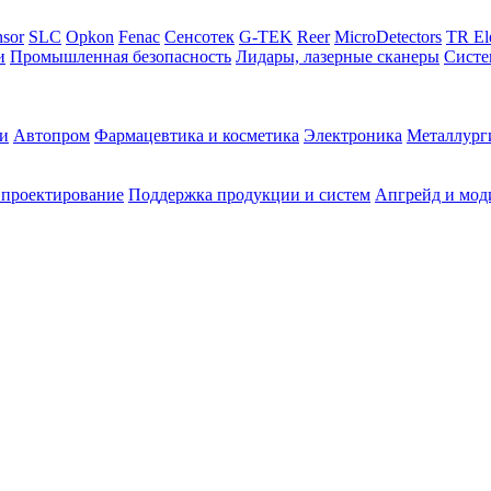
sor
SLC
Opkon
Fenac
Сенсотек
G-TEK
Reer
MicroDetectors
TR El
и
Промышленная безопасность
Лидары, лазерные сканеры
Систе
и
Автопром
Фармацевтика и косметика
Электроника
Металлург
 проектирование
Поддержка продукции и систем
Апгрейд и мод