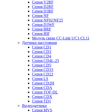
Серия V2RF
Серия D2RF
Серия D3RF
Серия NF
Серия NF02/NF25
Серия D3WF
Серия BRF
Серия BIF
Модуль связи CC-Link UC1-CL11
Датчики расстояния
Серия CD1
Серия CD3
Серия CD4
Серия CD4L-25
Серия CD5
Серия CD33
Серия CD22
Серия LS
Серия CD2H
Серия CDA
Серия TOF-DL
Серия CDX
Серия TD1
Видеодатчики
Серия MVS