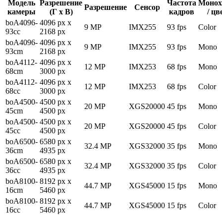
Модель
Разрешение
Частота
Монох
Разрешение
Сенсор
камеры
(Г x В)
кадров
/ цв
boA4096-
4096 px x
9 MP
IMX255
93 fps
Color
93cc
2168 px
boA4096-
4096 px x
9 MP
IMX255
93 fps
Mono
93cm
2168 px
boA4112-
4096 px x
12 MP
IMX253
68 fps
Mono
68cm
3000 px
boA4112-
4096 px x
12 MP
IMX253
68 fps
Color
68cc
3000 px
boA4500-
4500 px x
20 MP
XGS20000
45 fps
Mono
45cm
4500 px
boA4500-
4500 px x
20 MP
XGS20000
45 fps
Color
45cc
4500 px
boA6500-
6580 px x
32.4 MP
XGS32000
35 fps
Mono
36cm
4935 px
boA6500-
6580 px x
32.4 MP
XGS32000
35 fps
Color
36cc
4935 px
boA8100-
8192 px x
44.7 MP
XGS45000
15 fps
Mono
16cm
5460 px
boA8100-
8192 px x
44.7 MP
XGS45000
15 fps
Color
16cc
5460 px