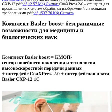
CXP-12.pdf
pdf, (2,57 Мб) Скачать
CoaXPress 2-0 – стандарт для
промышленных систем обработки изображений с высокими
требованиями.pdf
pdf, (537,76 Кб) Скачать
Комплект Basler boost: безграничные
возможности для медицины и
биологических наук
Комплект Basler boost =
КМОП-
сенсор
новейшего поколения и технологии
высокоскоростной передачи данных
+ интерфейс
CoaXPress
2.0 + интерфейсная плата
Basler CXP-12 1C