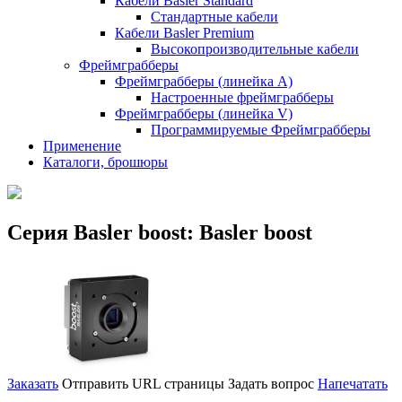
Кабели Basler Standard
Стандартные кабели
Кабели Basler Premium
Высокопроизводительные кабели
Фреймграбберы
Фреймграбберы (линейка А)
Настроенные фреймграбберы
Фреймграбберы (линейка V)
Программируемые Фреймграбберы
Применение
Каталоги, брошюры
Серия Basler boost: Basler boost
Заказать
Отправить URL страницы
Задать вопрос
Напечатать