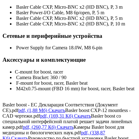
Basler Cable CXP, Micro-BNC x2 (HD BNC), P, 3 m
Basler Power-I/O Cable, M8 6p/open, P, 5 m
Basler Cable CXP, Micro-BNC x2 (HD BNC), P, 5 m
Basler Cable CXP, Micro-BNC x2 (HD BNC), P, 10 m
Сетевые и периферийные устройства
Power Supply for Camera 18.0W, M8 6-pin
Аксессуары и комплектующие
C-mount for boost, racer
Camera Bracket: 360 / 90
F-mount for boost, racer, Basler beat
M42x0.75-mount (FBD 16 mm) for boost, racer, Basler beat
Basler boost - EC Декларация Cоответствия (Документ
CE).pdf
pdf, (1,88 Мб) Скачать
Basler boost CXP-12 mountless -
CAD чертежи.pdf
pdf, (169,31 Кб) Скачать
Basler boost со
специальной интерфейсной платой решает задачи линейных
камер.pdf
pdf, (260,77 Кб) Скачать
Камеры Basler boost для
медицины и биологических наук.pdf
pdf, (338,87
Кб) Скачать
Руководство по быстрой установке Basler boost