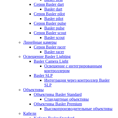
Серия Basler dart
Basler dart
Серия Basler pilot
Basler pilot
Серия Basler pulse
Basler pulse
Серия Basler scout
Basler scout
Линейные камеры
Серия Basler racer
Basler racer
Освещение Basler Lighting
Basler Camera Light
Освещение с интегрированным
контроллером
Basler SLP
Интеграция через контроллер Basler
SLP
Объективы
Объективы Basler Standard
Стандартные объективы
Объективы Basler Premium
Высокопроизводительные объективы
Кабели