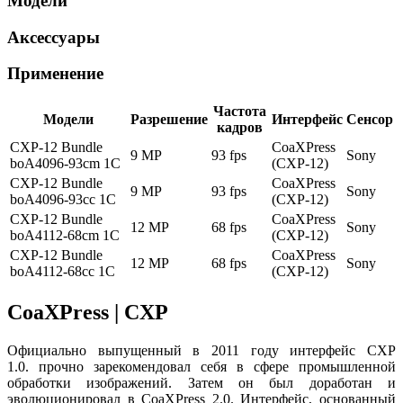
Модели
Аксессуары
Применение
Частота
Модели
Разрешение
Интерфейс
Сенсор
кадров
CXP-12 Bundle
CoaXPress
9 MP
93 fps
Sony
boA4096-93cm 1C
(CXP-12)
CXP-12 Bundle
CoaXPress
9 MP
93 fps
Sony
boA4096-93cc 1C
(CXP-12)
CXP-12 Bundle
CoaXPress
12 MP
68 fps
Sony
boA4112-68cm 1C
(CXP-12)
CXP-12 Bundle
CoaXPress
12 MP
68 fps
Sony
boA4112-68cc 1C
(CXP-12)
CoaXPress | CXP
Официально выпущенный в 2011 году интерфейс CXP
1.0. прочно зарекомендовал себя в сфере промышленной
обработки изображений. Затем он был доработан и
эволюционировал в CoaXPress 2.0. Интерфейс, основанный