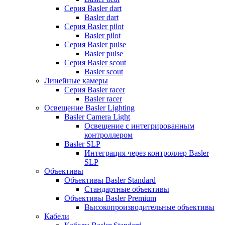
Серия Basler dart
Basler dart
Серия Basler pilot
Basler pilot
Серия Basler pulse
Basler pulse
Серия Basler scout
Basler scout
Линейные камеры
Серия Basler racer
Basler racer
Освещение Basler Lighting
Basler Camera Light
Освещение с интегрированным
контроллером
Basler SLP
Интеграция через контроллер Basler
SLP
Объективы
Объективы Basler Standard
Стандартные объективы
Объективы Basler Premium
Высокопроизводительные объективы
Кабели