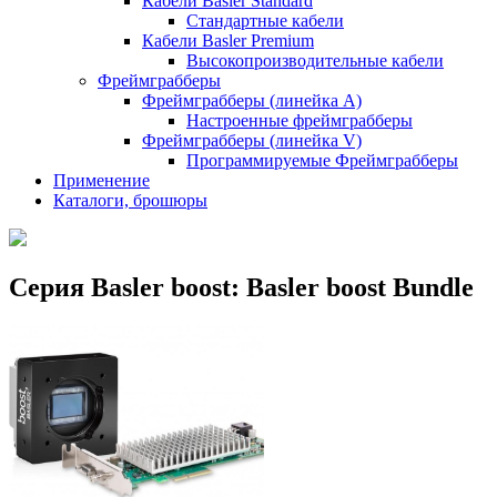
Кабели Basler Standard
Стандартные кабели
Кабели Basler Premium
Высокопроизводительные кабели
Фреймграбберы
Фреймграбберы (линейка А)
Настроенные фреймграбберы
Фреймграбберы (линейка V)
Программируемые Фреймграбберы
Применение
Каталоги, брошюры
Серия Basler boost: Basler boost Bundle