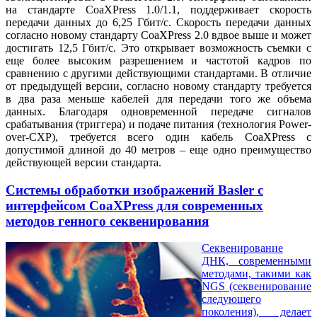
на стандарте CoaXPress 1.0/1.1, поддерживает скорость
передачи данных до 6,25 Гбит/с. Скорость передачи данных
согласно новому стандарту CoaXPress 2.0 вдвое выше и может
достигать 12,5 Гбит/с. Это открывает возможность съемки с
еще более высоким разрешением и частотой кадров по
сравнению с другими действующими стандартами. В отличие
от предыдущей версии, согласно новому стандарту требуется
в два раза меньше кабелей для передачи того же объема
данных. Благодаря одновременной передаче сигналов
срабатывания (триггера) и подаче питания (технология Power-
over-CXP), требуется всего один кабель CoaXPress с
допустимой длиной до 40 метров – еще одно преимущество
действующей версии стандарта.
Системы обработки изображений Basler с
интерфейсом CoaXPress для современных
методов генного секвенирования
Секвенирование
ДНК, современными
методами, такими как
NGS (секвенирование
следующего
поколения), делает