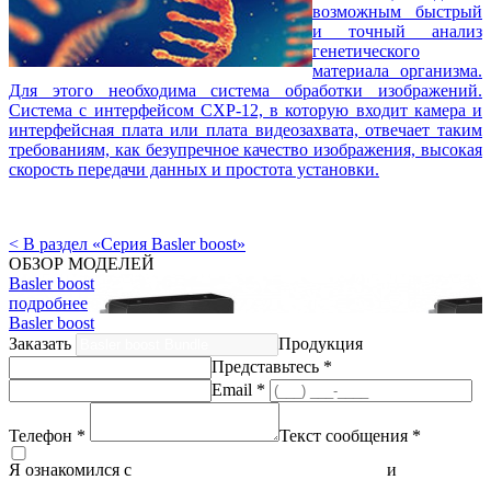
возможным быстрый
и точный анализ
генетического
материала организма.
Для этого необходима система обработки изображений.
Система с интерфейсом CXP-12, в которую входит камера и
интерфейсная плата или плата видеозахвата, отвечает таким
требованиям, как безупречное качество изображения, высокая
скорость передачи данных и простота установки.
< В раздел «Серия Basler boost»
ОБЗОР МОДЕЛЕЙ
Basler boost
подробнее
Basler boost
Заказать
Продукция
Представьтесь *
Email *
Телефон *
Текст сообщения *
Я ознакомился с
политикой конфиденциальности
и
согласен
на обработку персональных данных