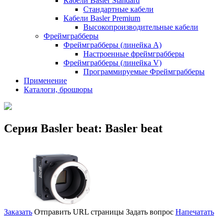
Кабели Basler Standard
Стандартные кабели
Кабели Basler Premium
Высокопроизводительные кабели
Фреймграбберы
Фреймграбберы (линейка А)
Настроенные фреймграбберы
Фреймграбберы (линейка V)
Программируемые Фреймграбберы
Применение
Каталоги, брошюры
Серия Basler beat: Basler beat
Заказать
Отправить URL страницы
Задать вопрос
Напечатать