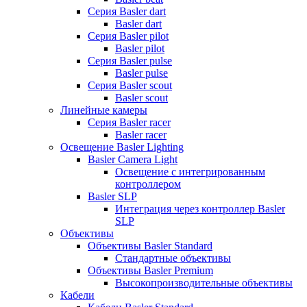
Серия Basler dart
Basler dart
Серия Basler pilot
Basler pilot
Серия Basler pulse
Basler pulse
Серия Basler scout
Basler scout
Линейные камеры
Серия Basler racer
Basler racer
Освещение Basler Lighting
Basler Camera Light
Освещение с интегрированным
контроллером
Basler SLP
Интеграция через контроллер Basler
SLP
Объективы
Объективы Basler Standard
Стандартные объективы
Объективы Basler Premium
Высокопроизводительные объективы
Кабели