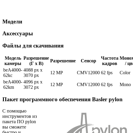
Модели
Аксессуары
Файлы для скачивания
Модель
Разрешение
Частота
Моно
Разрешение
Сенсор
камеры
(Г x В)
кадров
/ ц
beA4000-
4088 px x
12 MP
CMV12000
62 fps
Color
62kc
3070 px
beA4000-
4096 px x
12 MP
CMV12000
62 fps
Mono
62km
3072 px
Пакет программного обеспечения Basler pylon
С помощью
инструментов из
пакета ПО pylon
вы сможете
быстро и