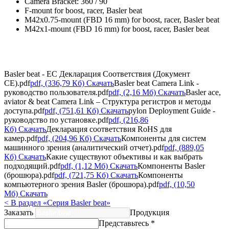
Camera Bracket: 360 / 90
F-mount for boost, racer, Basler beat
M42x0.75-mount (FBD 16 mm) for boost, racer, Basler beat
M42x1-mount (FBD 16 mm) for boost, racer, Basler beat
Basler beat - EC Декларация Cоответствия (Документ
CE).pdf
pdf, (336,79 Кб) Скачать
Basler beat Camera Link -
руководство пользователя.pdf
pdf, (2,16 Мб) Скачать
Basler ace,
aviator & beat Camera Link – Структура регистров и методы
доступа.pdf
pdf, (751,61 Кб) Скачать
pylon Deployment Guide -
руководство по установке.pdf
pdf, (216,86
Кб) Скачать
Декларация соответствия RoHS для
камер.pdf
pdf, (204,96 Кб) Скачать
Компоненты для систем
машинного зрения (аналитический отчет).pdf
pdf, (889,05
Кб) Скачать
Какие существуют объективы и как выбрать
подходящий.pdf
pdf, (1,12 Мб) Скачать
Компоненты Basler
(брошюра).pdf
pdf, (721,75 Кб) Скачать
Компоненты
компьютерного зрения Basler (брошюра).pdf
pdf, (10,50
Мб) Скачать
< В раздел «Серия Basler beat»
Заказать
Продукция
Представьтесь *