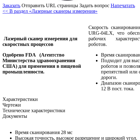
Заказать
Отправить URL страницы
Задать вопрос
Напечатать
<< В раздел «Лазерные сканеры измерения»
Скорость сканирован
URG-04LX, что обесп
Лазерный сканер измерения для
рабочих характери
скоростных процессов
роботов.
Одобрено FDA
(Агентство
Время сканирован
Министерства здравоохранения
Подходит для вы
США) для применения в пищевой
роботов и позволя
промышленности.
препятствий или 
дороги.
Диапазон сканиро
12 В пост. тока.
Характеристики
Чертежи
Технические характеристики
Документы
Время сканирования 28 мс
Высокая точность, высокое разрешение и широкий угол.