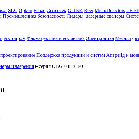
sor
SLC
Opkon
Fenac
Сенсотек
G-TEK
Reer
MicroDetectors
TR El
и
Промышленная безопасность
Лидары, лазерные сканеры
Систе
и
Автопром
Фармацевтика и косметика
Электроника
Металлург
 проектирование
Поддержка продукции и систем
Апгрейд и мод
неры измерения
►
серия UBG-04LX-F01
01
)