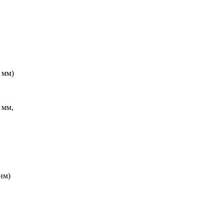
 мм)
 мм,
нм)