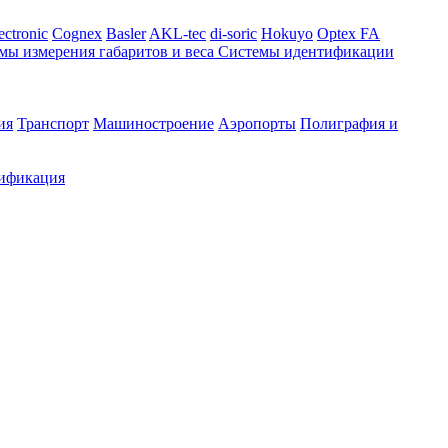
ectronic
Cognex
Basler
AKL-tec
di-soric
Hokuyo
Optex FA
мы измерения габаритов и веса
Системы идентификации
ия
Транспорт
Машиностроение
Аэропорты
Полиграфия и
ификация