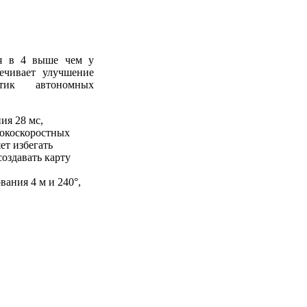
ия в 4 выше чем у
ечивает улучшение
стик автономных
ия 28 мс,
сокоскоростных
ет избегать
создавать карту
вания 4 м и 240°,