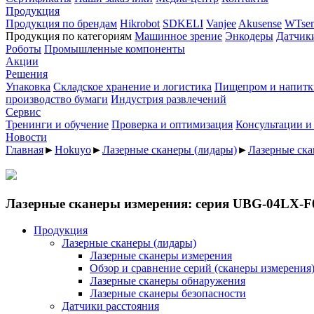
Продукция
Продукция по брендам
Hikrobot
SDKELI
Vanjee
Akusense
WTsen
Продукция по категориям
Машинное зрение
Энкодеры
Датчик
Роботы
Промышленные компоненты
Акции
Решения
Упаковка
Складское хранение и логистика
Пищепром и напитк
производство бумаги
Индустрия развлечений
Сервис
Тренинги и обучение
Проверка и оптимизация
Консультации и
Новости
Главная
►
Hokuyo
►
Лазерные сканеры (лидары)
►
Лазерные ска
Лазерные сканеры измерения: серия UBG-04LX-F
Продукция
Лазерные сканеры (лидары)
Лазерные сканеры измерения
Обзор и сравнение серий (сканеры измерения
Лазерные сканеры обнаружения
Лазерные сканеры безопасности
Датчики расстояния