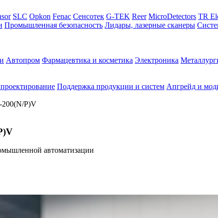
sor
SLC
Opkon
Fenac
Сенсотек
G-TEK
Reer
MicroDetectors
TR El
и
Промышленная безопасность
Лидары, лазерные сканеры
Систе
и
Автопром
Фармацевтика и косметика
Электроника
Металлург
 проектирование
Поддержка продукции и систем
Апгрейд и мод
-200(N/P)V
P)V
омышленной автоматизации