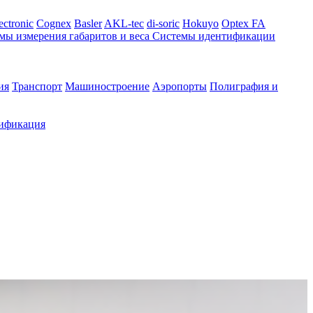
ectronic
Cognex
Basler
AKL-tec
di-soric
Hokuyo
Optex FA
мы измерения габаритов и веса
Системы идентификации
ия
Транспорт
Машиностроение
Аэропорты
Полиграфия и
ификация