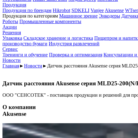
Продукция
Продукция по брендам
Hikrobot
SDKELI
Vanjee
Akusense
WTsen
Продукция по категориям
Машинное зрение
Энкодеры
Датчик
Роботы
Промышленные компоненты
Акции
Решения
Упаковка
Складское хранение и логистика
Пищепром и напитк
производство бумаги
Индустрия развлечений
Сервис
Тренинги и обучение
Проверка и оптимизация
Консультации и
Новости
Главная
►
Новости
►
Датчик расстояния Akusense серия MLD25
Датчик расстояния Akusense серия MLD25-200(N/
ООО "СЕНСОТЕК" - поставщик продукции и решений для пр
О компании
Akusense