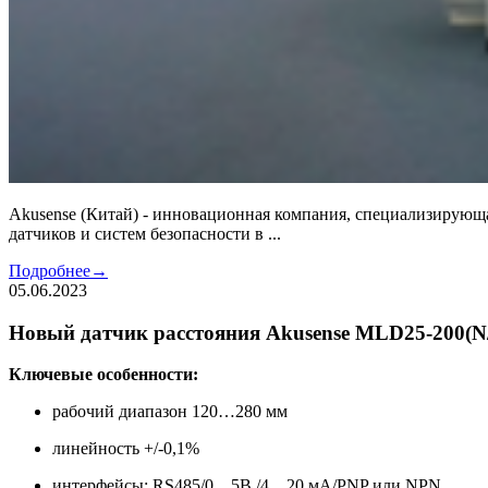
Akusense (Китай) - инновационная компания, специализирую
датчиков и систем безопасности в ...
Подробнее
→
05.06.2023
Новый датчик расстояния Akusense MLD25-200(N/
Ключевые особенности:
рабочий диапазон 120…280 мм
линейность +/-0,1%
интерфейсы: RS485/0…5В /4…20 мА/PNP или NPN