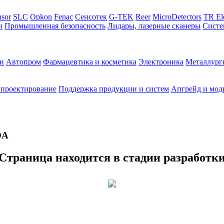
sor
SLC
Opkon
Fenac
Сенсотек
G-TEK
Reer
MicroDetectors
TR El
и
Промышленная безопасность
Лидары, лазерные сканеры
Систе
и
Автопром
Фармацевтика и косметика
Электроника
Металлург
 проектирование
Поддержка продукции и систем
Апгрейд и мод
DA
Страница находится в стадии разработк