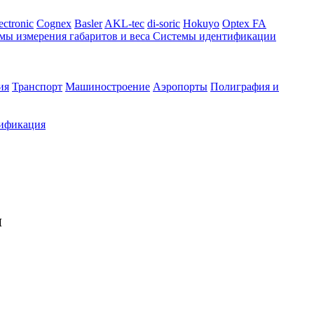
ectronic
Cognex
Basler
AKL-tec
di-soric
Hokuyo
Optex FA
мы измерения габаритов и веса
Системы идентификации
ия
Транспорт
Машиностроение
Аэропорты
Полиграфия и
ификация
и