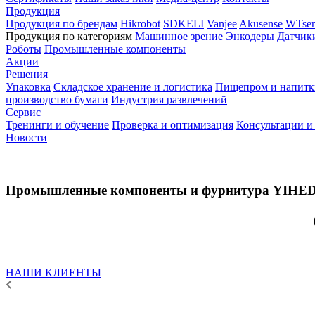
Продукция
Продукция по брендам
Hikrobot
SDKELI
Vanjee
Akusense
WTsen
Продукция по категориям
Машинное зрение
Энкодеры
Датчик
Роботы
Промышленные компоненты
Акции
Решения
Упаковка
Складское хранение и логистика
Пищепром и напитк
производство бумаги
Индустрия развлечений
Сервис
Тренинги и обучение
Проверка и оптимизация
Консультации и
Новости
Промышленные компоненты и фурнитура YIHE
НАШИ КЛИЕНТЫ