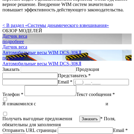
верное решение. Внедрение WIM систем значительно
повышает эффективность действующего законодательства.
< В раздел «Системы динамического взвешивания»
ОБЗОР МОДЕЛЕЙ
Датчик веса
подробнее
Датчик веса
Автомобильные весы WIM DCS-30KⅡ
подробнее
Автомобильные весы WIM DCS-30KⅡ
Заказать
Продукция
Представьтесь *
Email *
Телефон *
Текст сообщения *
Я ознакомился с
политикой конфиденциальности
и
согласен
на обработку персональных данных
Получать выгодные предложения
* Поля,
обязательны для заполнения
Отправить URL страницы
Email *