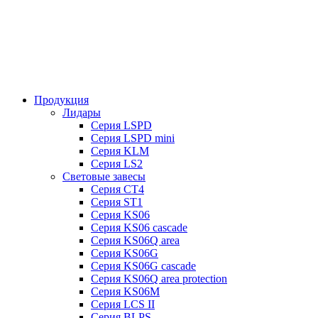
Продукция
Лидары
Серия LSPD
Серия LSPD mini
Серия KLM
Серия LS2
Световые завесы
Серия CT4
Серия ST1
Серия KS06
Серия KS06 cascade
Серия KS06Q area
Серия KS06G
Серия KS06G cascade
Серия KS06Q area protection
Серия KS06M
Серия LCS II
Серия BLPS