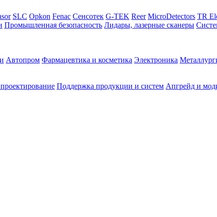
sor
SLC
Opkon
Fenac
Сенсотек
G-TEK
Reer
MicroDetectors
TR El
и
Промышленная безопасность
Лидары, лазерные сканеры
Систе
и
Автопром
Фармацевтика и косметика
Электроника
Металлург
 проектирование
Поддержка продукции и систем
Апгрейд и мод