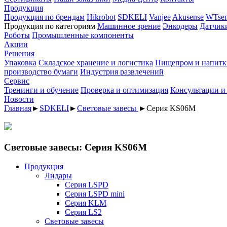
Продукция
Продукция по брендам
Hikrobot
SDKELI
Vanjee
Akusense
WTsen
Продукция по категориям
Машинное зрение
Энкодеры
Датчик
Роботы
Промышленные компоненты
Акции
Решения
Упаковка
Складское хранение и логистика
Пищепром и напитк
производство бумаги
Индустрия развлечений
Сервис
Тренинги и обучение
Проверка и оптимизация
Консультации и
Новости
Главная
►
SDKELI
►
Световые завесы
►
Серия KS06M
Световые завесы: Серия KS06M
Продукция
Лидары
Серия LSPD
Серия LSPD mini
Серия KLM
Серия LS2
Световые завесы