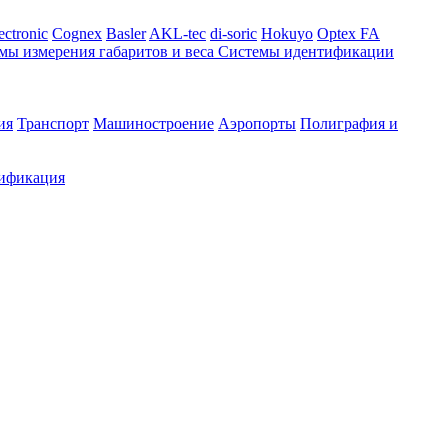
ectronic
Cognex
Basler
AKL-tec
di-soric
Hokuyo
Optex FA
мы измерения габаритов и веса
Системы идентификации
ия
Транспорт
Машиностроение
Аэропорты
Полиграфия и
ификация