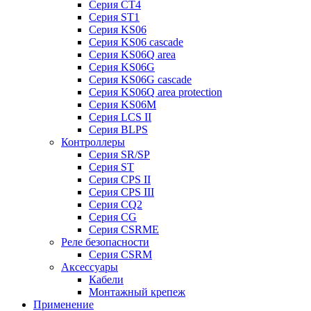
Серия CT4
Серия ST1
Серия KS06
Серия KS06 cascade
Серия KS06Q area
Серия KS06G
Серия KS06G cascade
Серия KS06Q area protection
Серия KS06M
Серия LCS II
Серия BLPS
Контроллеры
Серия SR/SP
Серия ST
Серия CPS II
Серия CPS III
Серия CQ2
Серия CG
Серия CSRME
Реле безопасности
Серия CSRM
Аксессуары
Кабели
Монтажный крепеж
Применение