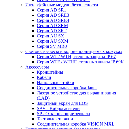
Интерфейсные модули безопасности
Серия AD SR1
Серия AD SRE3
Серия AD SRE4
Серия AD SRM
Серия AD SRT
Серия AU SX
Серия AU SXM
Серия SV MR0
Световые завесы в водонепроницаемых кожухах
Серия WT / WTH, степень защиты IP 67
Серия WTF / WTHF, степень защиты IP 69K
Аксессуары
Кронштейны
Кабели
Напольные стойки
Соединительная коробка Janus
Лазерное устройство для выравнивания
(LAD)
Защитный экран для EOS
SAV - Виброгасители
SP - Отклоняющие зеркала
Тестовые стержни
Соединительная коробка VISION MXL