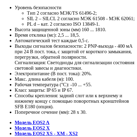
Уровень безопасности
Тип 2 согласно МЭК/TS 61496-2;
SIL 2 – SILCL 2 согласно МЭК 61508 - МЭК 62061;
PL d – кат. 2 согласно ISO 13849-1.
Высота защищенной зоны (мм) 160 ... 1810.
Время отклика (мс): 2,5 ... 18,5.
Автоматический тест каждые 0,5 с.
Выходы сигналов безопасности: 2 PNP-выхода - 400 мА
при 24 В пост. тока, с защитой от короткого замыкания,
перегрузки, обратной полярности.
Сигнализация: Светодиоды для сигнализации состояния
световой завесы и диагностики.
Электропитание (В пост. тока): 20%.
Макс. длина кабеля (м): 100.
Рабочая температура (°C): -10 ... +55.
Класс защиты: IP 65 и IP 67.
Способы крепления: задний слот или к верхнему и
нижнему концу с помощью поворотных кронштейнов
SFB E180 (опция).
Поперечное сечение (мм): 28 x 30.
Модель EOS2 A
Модель EOS2 X
Модель EOS2 XS - XM - XS2