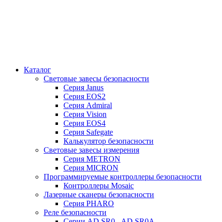
Каталог
Cветовые завесы безопасности
Серия Janus
Серия EOS2
Серия Admiral
Серия Vision
Серия EOS4
Серия Safegate
Калькулятор безопасности
Световые завесы измерения
Серия METRON
Серия MICRON
Программируемые контроллеры безопасности
Контроллеры Mosaic
Лазерные сканеры безопасности
Серия PHARO
Реле безопасности
Серии AD SR0 - AD SR0A