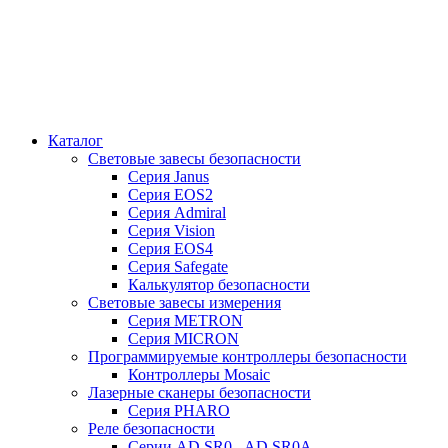
Каталог
Cветовые завесы безопасности
Серия Janus
Серия EOS2
Серия Admiral
Серия Vision
Серия EOS4
Серия Safegate
Калькулятор безопасности
Световые завесы измерения
Серия METRON
Серия MICRON
Программируемые контроллеры безопасности
Контроллеры Mosaic
Лазерные сканеры безопасности
Серия PHARO
Реле безопасности
Серии AD SR0 - AD SR0A