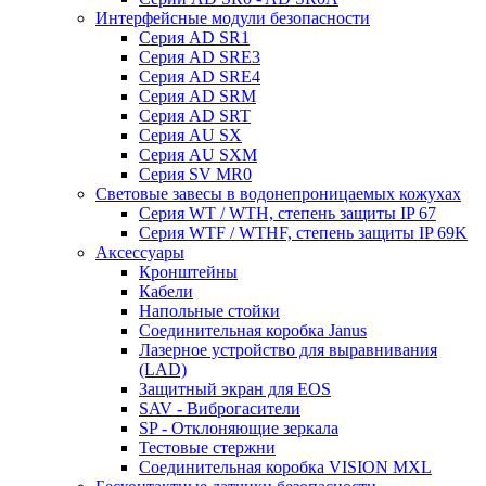
Интерфейсные модули безопасности
Серия AD SR1
Серия AD SRE3
Серия AD SRE4
Серия AD SRM
Серия AD SRT
Серия AU SX
Серия AU SXM
Серия SV MR0
Световые завесы в водонепроницаемых кожухах
Серия WT / WTH, степень защиты IP 67
Серия WTF / WTHF, степень защиты IP 69K
Аксессуары
Кронштейны
Кабели
Напольные стойки
Соединительная коробка Janus
Лазерное устройство для выравнивания
(LAD)
Защитный экран для EOS
SAV - Виброгасители
SP - Отклоняющие зеркала
Тестовые стержни
Соединительная коробка VISION MXL