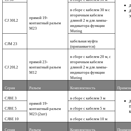
в сборе с кабелем 30 м с
вторичным кабелем
прямой 19-
CJ 30L2
длиной 2 м для лампы-
контактный разъем
индикатора функции
M23
Muting
кабельная муфта
CJM 23
(припаивается)
в сборе с кабелем 20 м, с
прямой 23-
вторичным кабелем
CJ 20L2
контактный разъем
длиной 2 м для лампы-
M12
индикатора функции
Muting
Серия
Разъем
Комплектность
Примен
CJBE 3
в сборе с кабелем 3 м
прямой 19-
CJBE 5
в сборе с кабелем 5 м
контактный разъем
M23 (2шт)
CJBE 10
в сборе с кабелем 10 м
Серия
Разъем
Комплектность
Примен