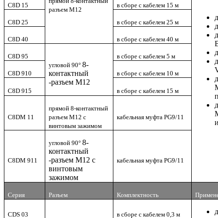
прямой 8-контактный
C8D 15
в сборе с кабелем 15 м
разъем M12
C8D 25
в сборе с кабелем 25 м
C8D 40
в сборе с кабелем 40 м
C8D 95
в сборе с кабелем 5 м
8-
угловой 90°
контактный
C8D 910
в сборе с кабелем 10 м
-р
азъем M12
C8D 915
в сборе с кабелем 15 м
прямой 8-контактный
C8DM 11
разъем M12 с
кабельная муфта PG9/11
винтовым зажимом
8-
угловой 90°
контактный
-р
азъем M12 с
C8DM 911
кабельная муфта PG9/11
винтовым
зажимом
Серия
Разъем
Комплектность
Примен
CDS 03
в сборе с кабелем 0,3 м