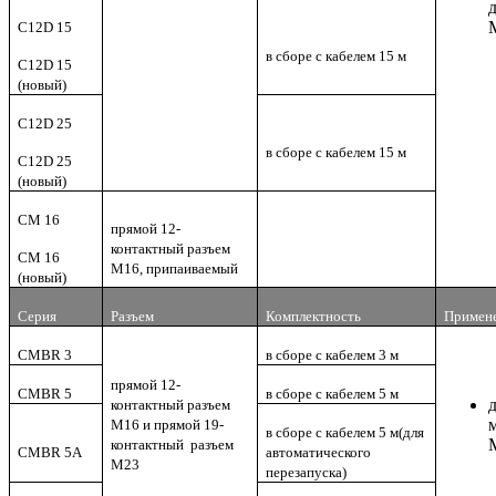
C12D 15
в сборе с кабелем 15 м
C12D 15
(новый)
C12D 25
в сборе с кабелем 15 м
C12D 25
(новый)
CM 16
прямой 12-
контактный разъем
CM 16
M16, припаиваемый
(новый)
Серия
Разъем
Комплектность
Примен
CMBR 3
в сборе с кабелем 3 м
прямой 12-
CMBR 5
в сборе с кабелем 5 м
контактный разъем
M16 и прямой 19-
в сборе с кабелем 5
м(
для
контактный разъем
CMBR 5А
автоматического
M23
перезапуска)