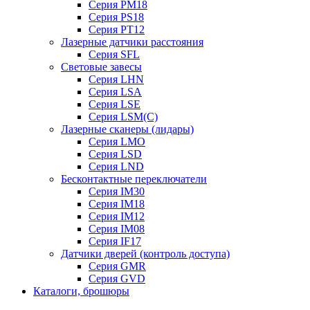
Серия PM18
Серия PS18
Серия PT12
Лазерные датчики расстояния
Серия SFL
Световые завесы
Cерия LHN
Серия LSA
Серия LSE
Серия LSM(C)
Лазерные сканеры (лидары)
Серия LMO
Серия LSD
Серия LND
Бесконтактные переключатели
Серия IM30
Серия IM18
Серия IM12
Серия IM08
Серия IF17
Датчики дверей (контроль доступа)
Серия GMR
Серия GVD
Каталоги, брошюры