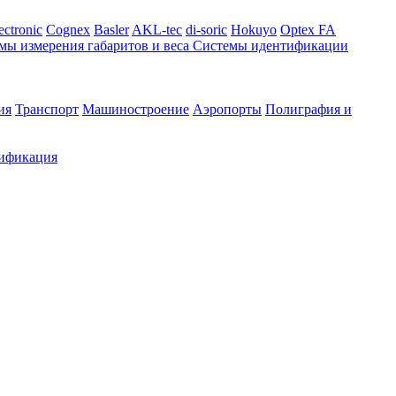
ectronic
Cognex
Basler
AKL-tec
di-soric
Hokuyo
Optex FA
мы измерения габаритов и веса
Системы идентификации
ия
Транспорт
Машиностроение
Аэропорты
Полиграфия и
ификация