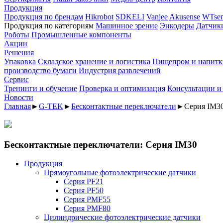
Продукция
Продукция по брендам
Hikrobot
SDKELI
Vanjee
Akusense
WTsen
Продукция по категориям
Машинное зрение
Энкодеры
Датчик
Роботы
Промышленные компоненты
Акции
Решения
Упаковка
Складское хранение и логистика
Пищепром и напитк
производство бумаги
Индустрия развлечений
Сервис
Тренинги и обучение
Проверка и оптимизация
Консультации и
Новости
Главная
►
G-TEK
►
Бесконтактные переключатели
►
Серия IM3
Бесконтактные переключатели: Серия IM30
Продукция
Прямоугольные фотоэлектрические датчики
Серия PF21
Серия PF50
Серия PMF55
Серия PMF80
Цилиндрические фотоэлектрические датчики