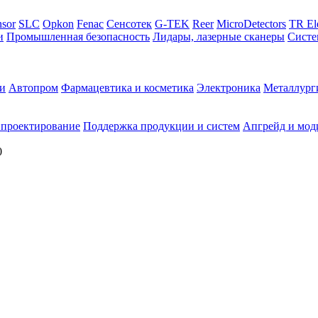
sor
SLC
Opkon
Fenac
Сенсотек
G-TEK
Reer
MicroDetectors
TR El
и
Промышленная безопасность
Лидары, лазерные сканеры
Систе
и
Автопром
Фармацевтика и косметика
Электроника
Металлург
 проектирование
Поддержка продукции и систем
Апгрейд и мод
0