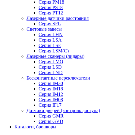
Серия PM18
Серия PS18
Серия PT12
Лазерные датчики расстояния
Серия SFL
Световые завесы
Cерия LHN
Серия LSA
Серия LSE
Серия LSM(C)
Лазерные сканеры (лидары)
Серия LMO
Серия LSD
Серия LND
Бесконтактные переключатели
Серия IM30
Серия IM18
Серия IM12
Серия IM08
Серия IF17
Датчики дверей (контроль доступа)
Серия GMR
Серия GVD
Каталоги, брошюры