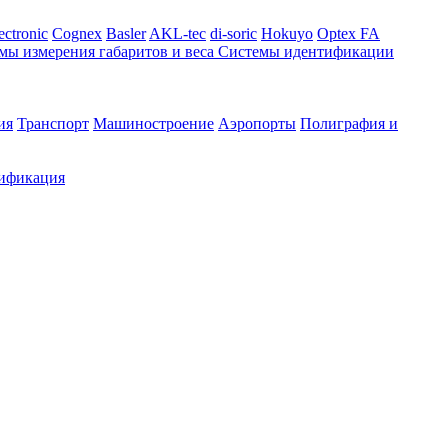
ectronic
Cognex
Basler
AKL-tec
di-soric
Hokuyo
Optex FA
мы измерения габаритов и веса
Системы идентификации
ия
Транспорт
Машиностроение
Аэропорты
Полиграфия и
ификация