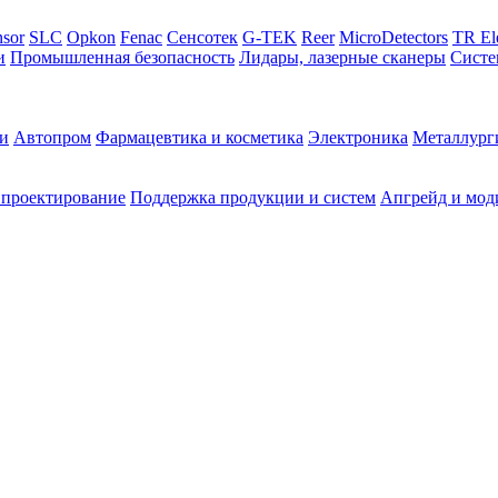
sor
SLC
Opkon
Fenac
Сенсотек
G-TEK
Reer
MicroDetectors
TR El
и
Промышленная безопасность
Лидары, лазерные сканеры
Систе
и
Автопром
Фармацевтика и косметика
Электроника
Металлург
 проектирование
Поддержка продукции и систем
Апгрейд и мод