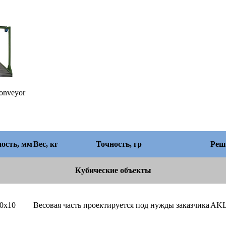
nveyor
ость, мм
Вес, кг
Точность, гр
Реш
Кубические объекты
0х10
Весовая часть проектируется под нужды заказчика
AKL