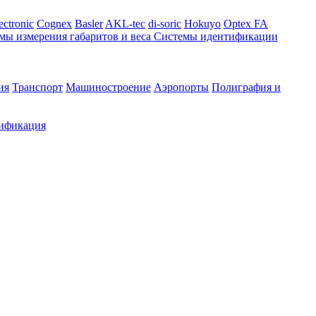
ectronic
Cognex
Basler
AKL-tec
di-soric
Hokuyo
Optex FA
мы измерения габаритов и веса
Системы идентификации
ия
Транспорт
Машиностроение
Аэропорты
Полиграфия и
ификация