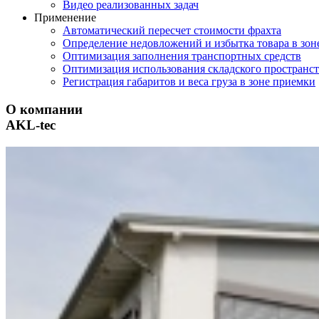
Видео реализованных задач
Применение
Автоматический пересчет стоимости фрахта
Определение недовложений и избытка товара в зон
Оптимизация заполнения транспортных средств
Оптимизация использования складского пространст
Регистрация габаритов и веса груза в зоне приемки
О компании
AKL-tec