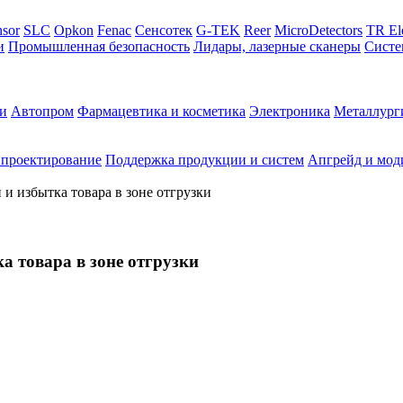
sor
SLC
Opkon
Fenac
Сенсотек
G-TEK
Reer
MicroDetectors
TR El
и
Промышленная безопасность
Лидары, лазерные сканеры
Систе
и
Автопром
Фармацевтика и косметика
Электроника
Металлург
 проектирование
Поддержка продукции и систем
Апгрейд и мод
и избытка товара в зоне отгрузки
а товара в зоне отгрузки