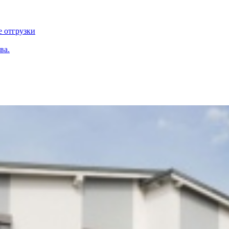
е отгрузки
ва.