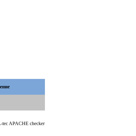
ение
-tec APACHE checker