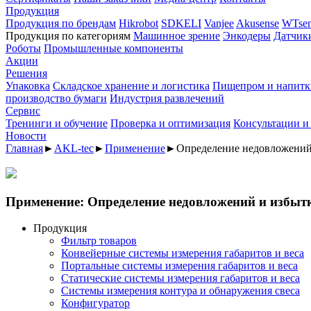
Продукция
Продукция по брендам
Hikrobot
SDKELI
Vanjee
Akusense
WTsen
Продукция по категориям
Машинное зрение
Энкодеры
Датчик
Роботы
Промышленные компоненты
Акции
Решения
Упаковка
Складское хранение и логистика
Пищепром и напитк
производство бумаги
Индустрия развлечений
Сервис
Тренинги и обучение
Проверка и оптимизация
Консультации и
Новости
Главная
►
AKL-tec
►
Применение
►
Определение недовложений 
Применение: Определение недовложений и избытк
Продукция
Фильтр товаров
Конвейерные системы измерения габаритов и веса
Портальные системы измерения габаритов и веса
Статические системы измерения габаритов и веса
Системы измерения контура и обнаружения свеса
Конфигуратор