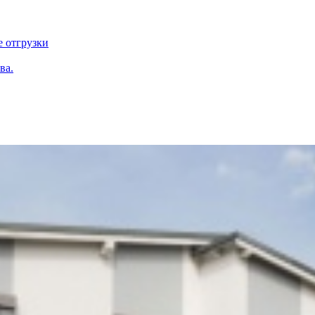
е отгрузки
ва.