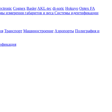
ectronic
Cognex
Basler
AKL-tec
di-soric
Hokuyo
Optex FA
мы измерения габаритов и веса
Системы идентификации
ия
Транспорт
Машиностроение
Аэропорты
Полиграфия и
ификация