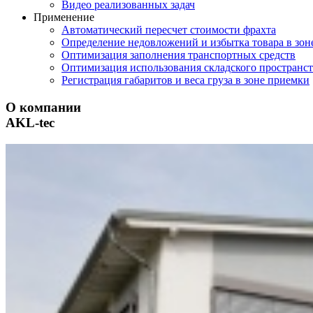
Видео реализованных задач
Применение
Автоматический пересчет стоимости фрахта
Определение недовложений и избытка товара в зон
Оптимизация заполнения транспортных средств
Оптимизация использования складского пространст
Регистрация габаритов и веса груза в зоне приемки
О компании
AKL-tec