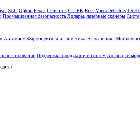
sor
SLC
Opkon
Fenac
Сенсотек
G-TEK
Reer
MicroDetectors
TR El
и
Промышленная безопасность
Лидары, лазерные сканеры
Систе
и
Автопром
Фармацевтика и косметика
Электроника
Металлург
 проектирование
Поддержка продукции и систем
Апгрейд и мод
едств