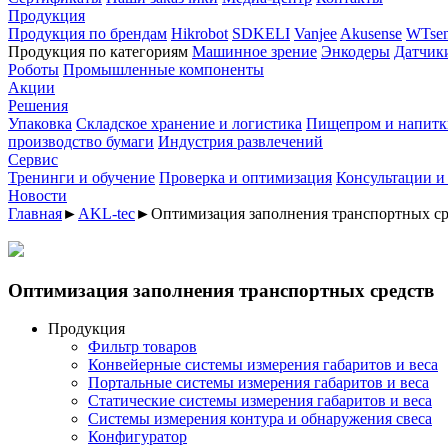
Продукция
Продукция по брендам
Hikrobot
SDKELI
Vanjee
Akusense
WTsen
Продукция по категориям
Машинное зрение
Энкодеры
Датчик
Роботы
Промышленные компоненты
Акции
Решения
Упаковка
Складское хранение и логистика
Пищепром и напитк
производство бумаги
Индустрия развлечений
Сервис
Тренинги и обучение
Проверка и оптимизация
Консультации и
Новости
Главная
►
AKL-tec
►
Оптимизация заполнения транспортных ср
Оптимизация заполнения транспортных средств
Продукция
Фильтр товаров
Конвейерные системы измерения габаритов и веса
Портальные системы измерения габаритов и веса
Статические системы измерения габаритов и веса
Системы измерения контура и обнаружения свеса
Конфигуратор