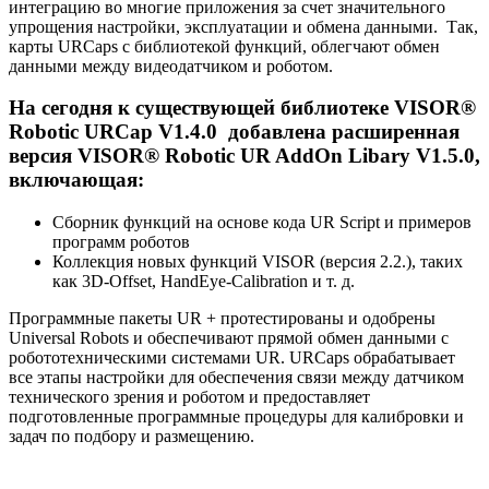
интеграцию во многие приложения за счет значительного
упрощения настройки, эксплуатации и обмена данными. Так,
карты URCaps с библиотекой функций, облегчают обмен
данными между видеодатчиком и роботом.
На сегодня к существующей библиотеке VISOR®
Robotic URCap V1.4.0 добавлена расширенная
версия VISOR® Robotic UR AddOn Libary V1.5.0,
включающая:
Сборник функций на основе кода UR Script и примеров
программ роботов
Коллекция новых функций VISOR (версия 2.2.), таких
как 3D-Offset, HandEye-Calibration и т. д.
Программные пакеты UR + протестированы и одобрены
Universal Robots и обеспечивают прямой обмен данными с
робототехническими системами UR. URCaps обрабатывает
все этапы настройки для обеспечения связи между датчиком
технического зрения и роботом и предоставляет
подготовленные программные процедуры для калибровки и
задач по подбору и размещению.