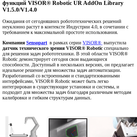
функций VISOR® Robotic UR AddOn Library
V1.5.0/V1.4.0
Ожидания от сегодняшних робототехнических решений
неуклонно растут в контексте Индустрии 4.0, в сочетании с
требованием к максимальной простоте использования.
К
омпания
Sensopart
в рамках серии
VISOR
®
выпустила
д
атчик технического зрения VISOR® Robotic
специально
для решения задач робототехники. В этой области VISOR®
Robotic демонстрирует сегодня свои выдающиеся
способности. Доступный в нескольких версиях, он предлагает
идеальное решение для множества задач автоматизации.
Разработанный со встроенными и стандартизованными
интерфейсами, VISOR® Robotic может быть легко
интегрирован в существующие установки и системы, и
подходит для множества задач благодаря различным методам
калибровки и гибким структурам данных.