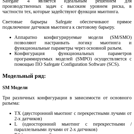
Safegate 4 является идеальным решением для
производственных задач с высоким уровнем риска, в
частности тех, которые задействуют функции мьютинга.
Световые барьеры Safegate обеспечивают прямое
подключение датчиков мьютинга к световому барьеру.
Аппаратно конфигурируемые модели (SM/SMO)
позволяют настраивать логику мьютинга и
функциональные параметры через основной разъем.
Конфигурация функциональных параметров
программируемых моделей (SMPO) осуществляется с
помощью ПО Safegate Configuration Software (SCS).
Модельный ряд:
SM Модели
Три различных конфигурации в зависимости от основного
разъема:
TX (двусторонний мьютинг с перекрестными лучами от
2-х датчиков)
L (односторонний мьютинг с перекрестными /
параллельными лучами от 2-х датчиков)