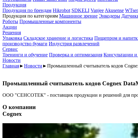
Продукция
Продукция по брендам
Hikrobot
SDKELI
Vanjee
Akusense
WTsen
Продукция по категориям
Машинное зрение
Энкодеры
Датчик
Роботы
Промышленные компоненты
Акции
Решения
Упаковка
Складское хранение и логистика
Пищепром и напитк
производство бумаги
Индустрия развлечений
Сервис
Тренинги и обучение
Проверка и оптимизация
Консультации и
Новости
Главная
►
Новости
►
Промышленный считыватель кодов Cognex
Промышленный считыватель кодов Cognex DataM
ООО "СЕНСОТЕК" - поставщик продукции и решений для пр
О компании
Cognex