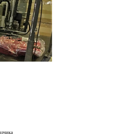
азчика