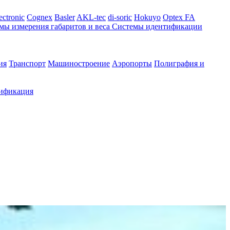
ectronic
Cognex
Basler
AKL-tec
di-soric
Hokuyo
Optex FA
мы измерения габаритов и веса
Системы идентификации
ия
Транспорт
Машиностроение
Аэропорты
Полиграфия и
ификация