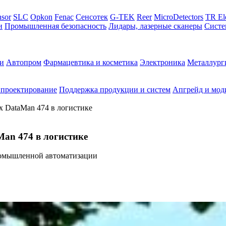
sor
SLC
Opkon
Fenac
Сенсотек
G-TEK
Reer
MicroDetectors
TR El
и
Промышленная безопасность
Лидары, лазерные сканеры
Систе
и
Автопром
Фармацевтика и косметика
Электроника
Металлург
 проектирование
Поддержка продукции и систем
Апгрейд и мод
 DataMan 474 в логистике
an 474 в логистике
омышленной автоматизации