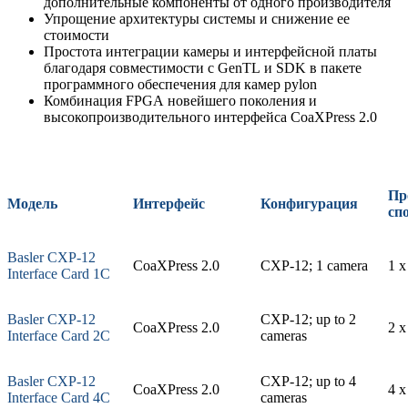
дополнительные компоненты от одного производителя
Упрощение архитектуры системы и снижение ее
стоимости
Простота интеграции камеры и интерфейсной платы
благодаря совместимости с GenTL и SDK в пакете
программного обеспечения для камер pylon
Комбинация FPGA новейшего поколения и
высокопроизводительного интерфейса CoaXPress 2.0
Пр
Модель
Интерфейс
Конфигурация
сп
Basler CXP-12
CoaXPress 2.0
CXP-12; 1 camera
1 x
Interface Card 1C
Basler CXP-12
CXP-12; up to 2
CoaXPress 2.0
2 x
Interface Card 2C
cameras
Basler CXP-12
CXP-12; up to 4
CoaXPress 2.0
4 x
Interface Card 4C
cameras