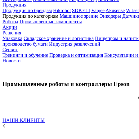
Продукция
Продукция по брендам
Hikrobot
SDKELI
Vanjee
Akusense
WTsen
Продукция по категориям
Машинное зрение
Энкодеры
Датчик
Роботы
Промышленные компоненты
Акции
Решения
Упаковка
Складское хранение и логистика
Пищепром и напитк
производство бумаги
Индустрия развлечений
Сервис
Тренинги и обучение
Проверка и оптимизация
Консультации и
Новости
Промышленные роботы и контроллеры Epson
НАШИ КЛИЕНТЫ