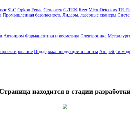
sor
SLC
Opkon
Fenac
Сенсотек
G-TEK
Reer
MicroDetectors
TR El
и
Промышленная безопасность
Лидары, лазерные сканеры
Систе
и
Автопром
Фармацевтика и косметика
Электроника
Металлург
 проектирование
Поддержка продукции и систем
Апгрейд и мод
Страница находится в стадии разработк