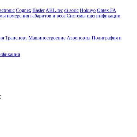
ectronic
Cognex
Basler
AKL-tec
di-soric
Hokuyo
Optex FA
мы измерения габаритов и веса
Системы идентификации
ия
Транспорт
Машиностроение
Аэропорты
Полиграфия и
ификация
и