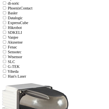
di-soric
PhoenixContact
Basler
Datalogic
ExpressCube
Hikrobot
SDKELI
Vanjee
Akusense
Fenac
Sensotec
Wtsensor
SLC
G-TEK
Yiheda
Han's Laser