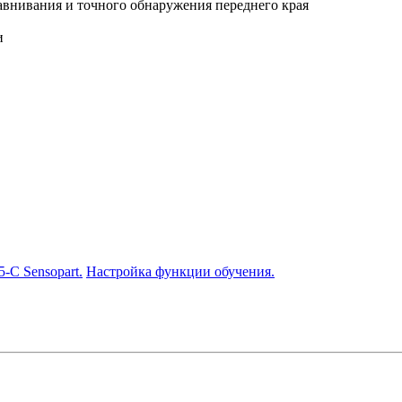
равнивания и точного обнаружения переднего края
и
-C Sensopart.
Настройка функции обучения.