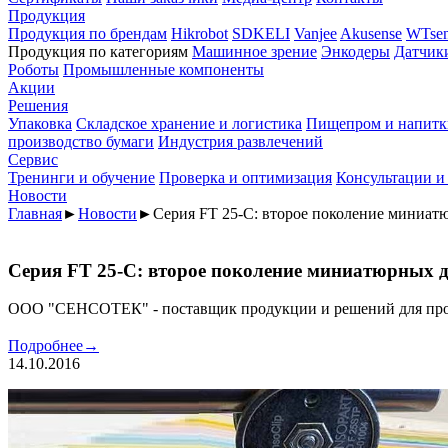
Продукция
Продукция по брендам
Hikrobot
SDKELI
Vanjee
Akusense
WTsen
Продукция по категориям
Машинное зрение
Энкодеры
Датчик
Роботы
Промышленные компоненты
Акции
Решения
Упаковка
Складское хранение и логистика
Пищепром и напитк
производство бумаги
Индустрия развлечений
Сервис
Тренинги и обучение
Проверка и оптимизация
Консультации и
Новости
Главная
►
Новости
►
Серия FT 25-C: второе поколение миниа
Серия FT 25-C: второе поколение миниатюрных
ООО "СЕНСОТЕК" - поставщик продукции и решений для пр
Подробнее
→
14.10.2016