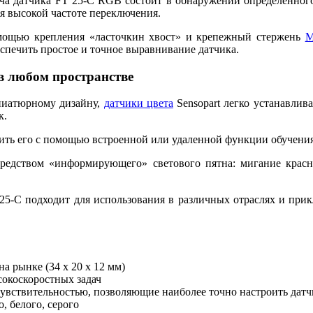
ча датчика FT 25-C RGB состоит в обнаружении определенного
ря высокой частоте переключения.
ощью крепления «ласточкин хвост» и крепежный стержень
M
спечить простое и точное выравнивание датчика.
в любом пространстве
ниатюрному дизайну,
датчики цвета
Sensopart легко устанавлив
к.
оить его с помощью встроенной или удаленной функции обучения
осредством «информирующего» светового пятна: мигание красн
25-C подходит для использования в различных отраслях и при
а рынке (34 х 20 х 12 мм)
сокоскоростных задач
чувствительностью, позволяющие наиболее точно настроить датчи
, белого, серого