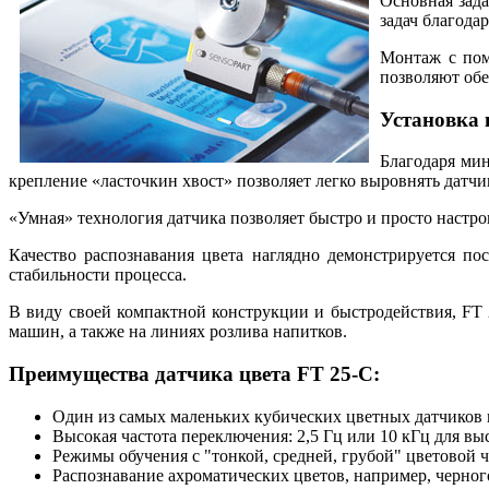
Основная зада
задач благода
Монтаж с пом
позволяют обе
Установка 
Благодаря ми
крепление «ласточкин хвост» позволяет легко выровнять датчи
«Умная» технология датчика позволяет быстро и просто настр
Качество распознавания цвета наглядно демонстрируется п
стабильности процесса.
В виду своей компактной конструкции и быстродействия, FT 
машин, а также на линиях розлива напитков.
Преимущества датчика цвета
FT 25-C:
Один из самых маленьких кубических цветных датчиков н
Высокая частота переключения: 2,5 Гц или 10 кГц для вы
Режимы обучения с "тонкой, средней, грубой" цветовой 
Распознавание ахроматических цветов, например, черного