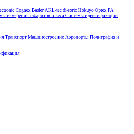
ectronic
Cognex
Basler
AKL-tec
di-soric
Hokuyo
Optex FA
мы измерения габаритов и веса
Системы идентификации
ия
Транспорт
Машиностроение
Аэропорты
Полиграфия и
ификация