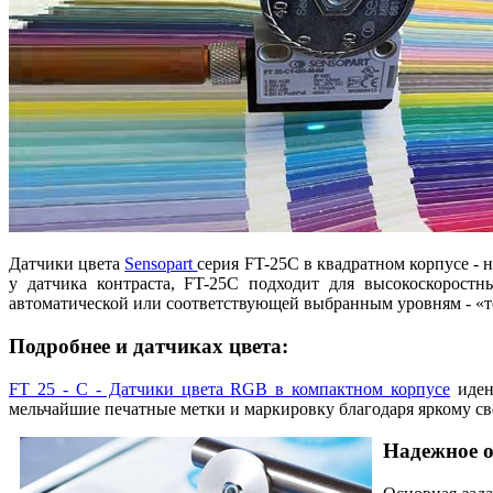
Датчики цвета
Sensopart
серия FT-25C в квадратном корпусе - 
у датчика контраста, FT-25C подходит для высокоскоростн
автоматической или соответствующей выбранным уровням - «то
Подробнее и датчиках цвета:
FT 25 - C - Датчики цвета RGB в компактном корпусе
иден
мельчайшие печатные метки и маркировку благодаря яркому све
Надежное о