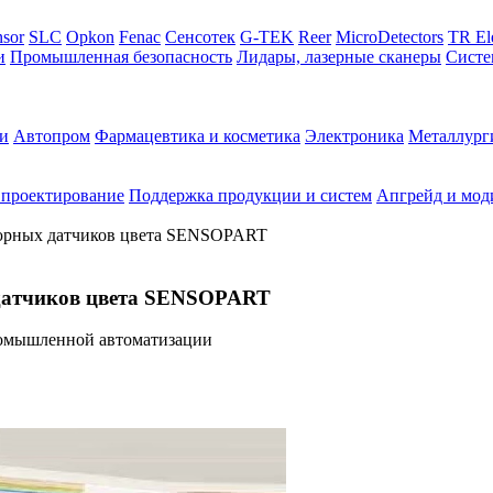
sor
SLC
Opkon
Fenac
Сенсотек
G-TEK
Reer
MicroDetectors
TR El
и
Промышленная безопасность
Лидары, лазерные сканеры
Систе
и
Автопром
Фармацевтика и косметика
Электроника
Металлург
 проектирование
Поддержка продукции и систем
Апгрейд и мод
тюрных датчиков цвета SENSOPART
 датчиков цвета SENSOPART
омышленной автоматизации