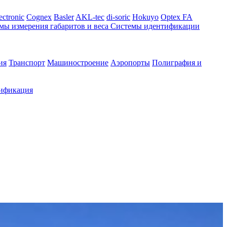
ectronic
Cognex
Basler
AKL-tec
di-soric
Hokuyo
Optex FA
мы измерения габаритов и веса
Системы идентификации
ия
Транспорт
Машиностроение
Аэропорты
Полиграфия и
ификация