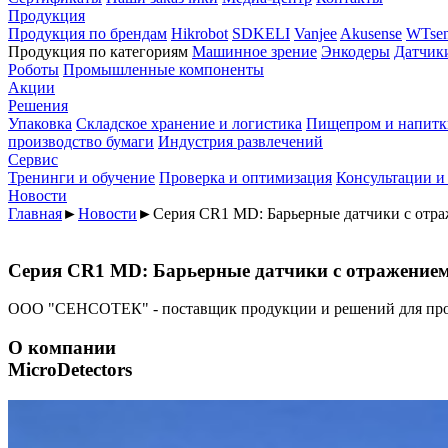
Продукция
Продукция по брендам
Hikrobot
SDKELI
Vanjee
Akusense
WTsen
Продукция по категориям
Машинное зрение
Энкодеры
Датчик
Роботы
Промышленные компоненты
Акции
Решения
Упаковка
Складское хранение и логистика
Пищепром и напитк
производство бумаги
Индустрия развлечений
Сервис
Тренинги и обучение
Проверка и оптимизация
Консультации и
Новости
Главная
►
Новости
►
Серия CR1 MD: Барьерные датчики с отра
Серия CR1 MD: Барьерные датчики с отражением
ООО "СЕНСОТЕК" - поставщик продукции и решений для пр
О компании
MicroDetectors