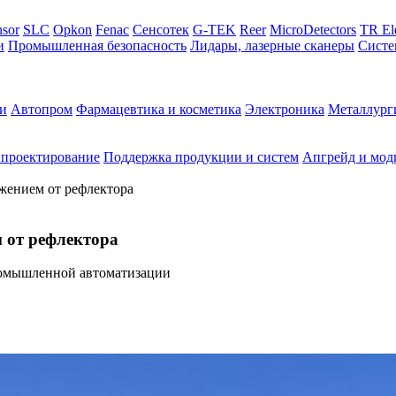
sor
SLC
Opkon
Fenac
Сенсотек
G-TEK
Reer
MicroDetectors
TR El
и
Промышленная безопасность
Лидары, лазерные сканеры
Систе
и
Автопром
Фармацевтика и косметика
Электроника
Металлург
 проектирование
Поддержка продукции и систем
Апгрейд и мод
жением от рефлектора
 от рефлектора
омышленной автоматизации