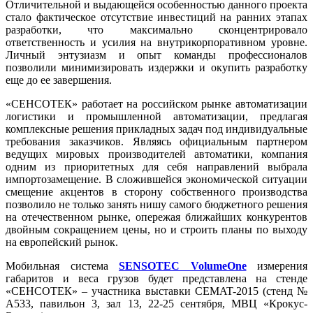
Отличительной и выдающейся особенностью данного проекта
стало фактическое отсутствие инвестиций на ранних этапах
разработки, что максимально сконцентрировало
ответственность и усилия на внутрикорпоративном уровне.
Личный энтузиазм и опыт команды профессионалов
позволили минимизировать издержки и окупить разработку
еще до ее завершения.
«СЕНСОТЕК» работает на российском рынке автоматизации
логистики и промышленной автоматизации, предлагая
комплексные решения прикладных задач под индивидуальные
требования заказчиков. Являясь официальным партнером
ведущих мировых производителей автоматики, компания
одним из приоритетных для себя направлений выбрала
импортозамещение. В сложившейся экономической ситуации
смещение акцентов в сторону собственного производства
позволило не только занять нишу самого бюджетного решения
на отечественном рынке, опережая ближайших конкурентов
двойным сокращением цены, но и строить планы по выходу
на европейский рынок.
Мобильная система
SENSOTEC VolumeOne
измерения
габаритов и веса грузов будет представлена на стенде
«СЕНСОТЕК» – участника выставки СЕMAT-2015 (стенд №
A533, павильон 3, зал 13, 22-25 сентября, МВЦ «Крокус-