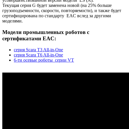
усовершенствованной версии модели LS (А).
Текущая серия G будет заменена новой (на 25% больше
грузоподъемности, скорости, повторяемости), и также будет
сертифицирована по стандарту EAC вслед за другими
моделями.
Модели промышленных роботов с
сертификатами EAC:
серия Scara T3 All-in-One
серия Scara T6 All-in-One
6-ти осевые роботы серии VT