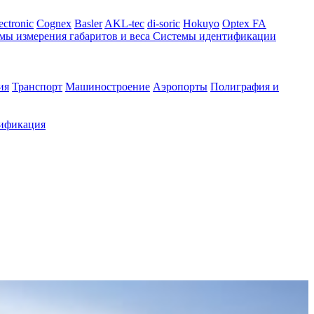
ectronic
Cognex
Basler
AKL-tec
di-soric
Hokuyo
Optex FA
мы измерения габаритов и веса
Системы идентификации
ия
Транспорт
Машиностроение
Аэропорты
Полиграфия и
ификация