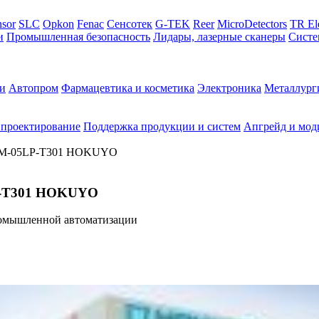
sor
SLC
Opkon
Fenac
Сенсотек
G-TEK
Reer
MicroDetectors
TR El
и
Промышленная безопасность
Лидары, лазерные сканеры
Систе
и
Автопром
Фармацевтика и косметика
Электроника
Металлург
 проектирование
Поддержка продукции и систем
Апгрейд и мод
UAM-05LP-T301 HOKUYO
LP-T301 HOKUYO
омышленной автоматизации