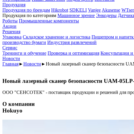
Продукция
Продукция по брендам
Hikrobot
SDKELI
Vanjee
Akusense
WTsen
Продукция по категориям
Машинное зрение
Энкодеры
Датчик
Роботы
Промышленные компоненты
Акции
Решения
Упаковка
Складское хранение и логистика
Пищепром и напитк
производство бумаги
Индустрия развлечений
Сервис
Тренинги и обучение
Проверка и оптимизация
Консультации и
Новости
Главная
►
Новости
►
Новый лазерный сканер безопасности 
Новый лазерный сканер безопасности UAM-05
ООО "СЕНСОТЕК" - поставщик продукции и решений для пр
О компании
Hokuyo