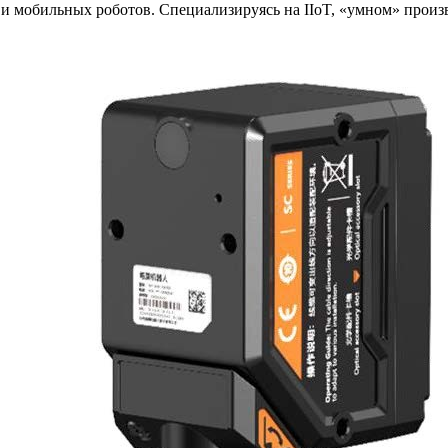
и мобильных роботов. Специализируясь на IIoT, «умном» произ