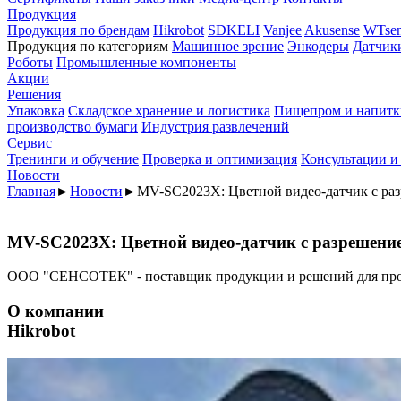
Продукция
Продукция по брендам
Hikrobot
SDKELI
Vanjee
Akusense
WTsen
Продукция по категориям
Машинное зрение
Энкодеры
Датчик
Роботы
Промышленные компоненты
Акции
Решения
Упаковка
Складское хранение и логистика
Пищепром и напитк
производство бумаги
Индустрия развлечений
Сервис
Тренинги и обучение
Проверка и оптимизация
Консультации и
Новости
Главная
►
Новости
►
MV-SC2023X: Цветной видео-датчик с ра
MV-SC2023X: Цветной видео-датчик с разрешени
ООО "СЕНСОТЕК" - поставщик продукции и решений для пр
О компании
Hikrobot