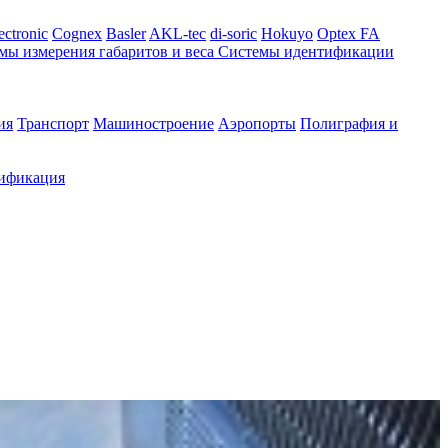
ectronic
Cognex
Basler
AKL-tec
di-soric
Hokuyo
Optex FA
мы измерения габаритов и веса
Системы идентификации
ия
Транспорт
Машиностроение
Аэропорты
Полиграфия и
ификация