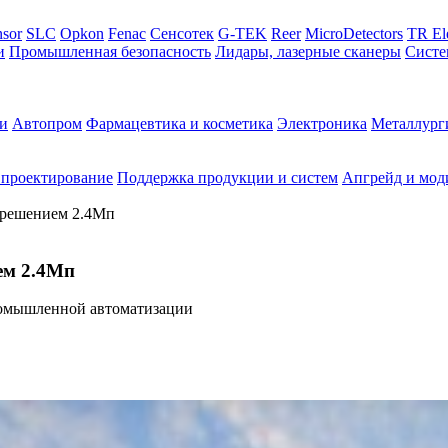
sor
SLC
Opkon
Fenac
Сенсотек
G-TEK
Reer
MicroDetectors
TR El
и
Промышленная безопасность
Лидары, лазерные сканеры
Систе
и
Автопром
Фармацевтика и косметика
Электроника
Металлург
 проектирование
Поддержка продукции и систем
Апгрейд и мод
зрешением 2.4Мп
ем 2.4Мп
омышленной автоматизации