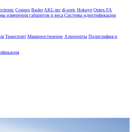
ectronic
Cognex
Basler
AKL-tec
di-soric
Hokuyo
Optex FA
мы измерения габаритов и веса
Системы идентификации
ия
Транспорт
Машиностроение
Аэропорты
Полиграфия и
ификация