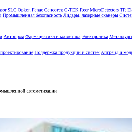
sor
SLC
Opkon
Fenac
Сенсотек
G-TEK
Reer
MicroDetectors
TR El
и
Промышленная безопасность
Лидары, лазерные сканеры
Систе
и
Автопром
Фармацевтика и косметика
Электроника
Металлург
 проектирование
Поддержка продукции и систем
Апгрейд и мод
омышленной автоматизации