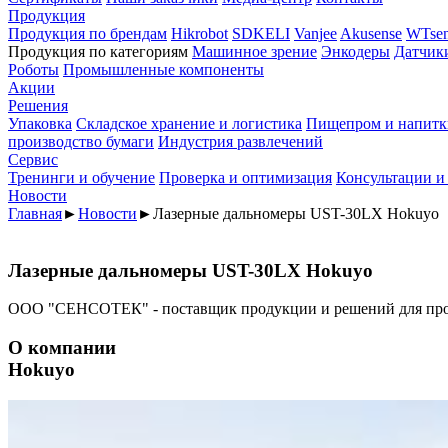
Продукция
Продукция по брендам
Hikrobot
SDKELI
Vanjee
Akusense
WTsen
Продукция по категориям
Машинное зрение
Энкодеры
Датчик
Роботы
Промышленные компоненты
Акции
Решения
Упаковка
Складское хранение и логистика
Пищепром и напитк
производство бумаги
Индустрия развлечений
Сервис
Тренинги и обучение
Проверка и оптимизация
Консультации и
Новости
Главная
►
Новости
►
Лазерные дальномеры UST-30LX Hokuyo
Лазерные дальномеры UST-30LX Hokuyo
ООО "СЕНСОТЕК" - поставщик продукции и решений для пр
О компании
Hokuyo