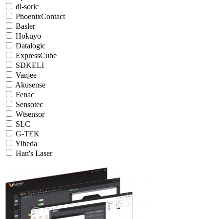
di-soric
PhoenixContact
Basler
Hokuyo
Datalogic
ExpressCube
SDKELI
Vanjee
Akusense
Fenac
Sensotec
Wtsensor
SLC
G-TEK
Yiheda
Han's Laser